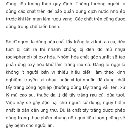
đúng liều lượng theo quy định. Thông thường người ta
dùng các chất trên để bảo quản dung dịch nước nho ép
trước khi lên men làm rượu vang. Các chất trên cũng được
dùng trong chế biến bánh.
Sở dĩ người ta dùng hóa chất tẩy trắng là vì khi rau củ, dừa
tươi bị cắt ra thì nhanh chóng bị đen do mủ nhựa
(polyphenol) bị oxy hóa. Nhóm hóa chất gốc sunfit sẽ tạo
phản ứng oxy hóa khử làm trắng rau củ. Đáng lo ngại là
không ít người bán vì thiếu hiểu biết, làm theo kinh
nghiệm, truyền tai nhau, hoặc vì lợi nhuận đã dùng chất
tẩy trắng công nghiệp (thường dùng tẩy trắng vải, len, xử
lý mủ cao su, thuộc da…) để tẩy trắng rau củ, dừa tươi.
Việc này sẽ gây độc hại cho người sử dụng, nguy hiểm
nhất là dẫn đến ung thư. Dù là chất tẩy trắng được phép
dùng trong thực phẩm nhưng nếu quá liều lượng cũng sẽ
gây bệnh cho người ăn.