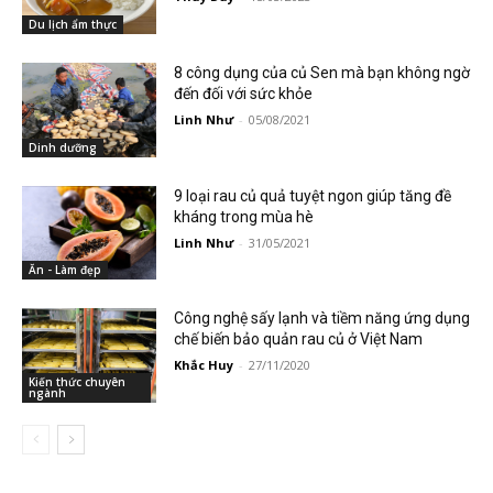
Du lịch ẩm thực
8 công dụng của củ Sen mà bạn không ngờ
đến đối với sức khỏe
Linh Như
-
05/08/2021
Dinh dưỡng
9 loại rau củ quả tuyệt ngon giúp tăng đề
kháng trong mùa hè
Linh Như
-
31/05/2021
Ăn - Làm đẹp
Công nghệ sấy lạnh và tiềm năng ứng dụng
chế biến bảo quản rau củ ở Việt Nam
Khắc Huy
-
27/11/2020
Kiến thức chuyên
ngành