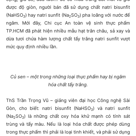
được độ giòn, người bán đã sử dụng chất natri bisunfit
(NaHSO
) hay natri sunfit (Na
SO
) pha loãng với nước để
3
2
3
ngâm. Mới đây, Chi cục An toàn vệ sinh thực phẩm
TP.HCM đã phát hiện nhiều mẫu hạt trân châu, sả xay và
dừa tươi chứa hàm lượng chất tẩy trắng natri sunfit vượt
mức quy định nhiều lần.
Củ sen – một trong những loại thực phẩm hay bị ngâm
hóa chất tẩy trắng.
ThS Trần Trọng Vũ – giảng viên đại học Công nghệ Sài
Gòn, cho biết: natri bisunfit (NaHSO
) và natri sunfit
3
(Na
SO
) là những chất oxy hóa khử mạnh có tính sát
2
3
trùng và tẩy màu. Nếu là loại hóa chất được phép dùng
trong thực phẩm thì phải là loại tinh khiết, và phải sử dụng