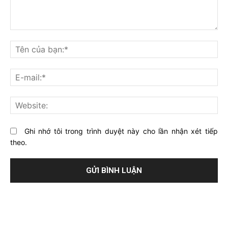
Bạn
nghĩ
Tê
gì
củ
về
bạ
E-
bài
mai
viết
này?
Web
Ghi nhớ tôi trong trình duyệt này cho lần nhận xét tiếp
theo.