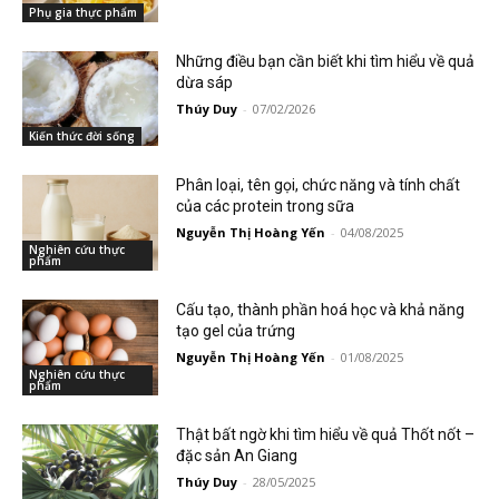
Phụ gia thực phẩm
Những điều bạn cần biết khi tìm hiểu về quả
dừa sáp
Thúy Duy
-
07/02/2026
Kiến thức đời sống
Phân loại, tên gọi, chức năng và tính chất
của các protein trong sữa
Nguyễn Thị Hoàng Yến
-
04/08/2025
Nghiên cứu thực
phẩm
Cấu tạo, thành phần hoá học và khả năng
tạo gel của trứng
Nguyễn Thị Hoàng Yến
-
01/08/2025
Nghiên cứu thực
phẩm
Thật bất ngờ khi tìm hiểu về quả Thốt nốt –
đặc sản An Giang
Thúy Duy
-
28/05/2025