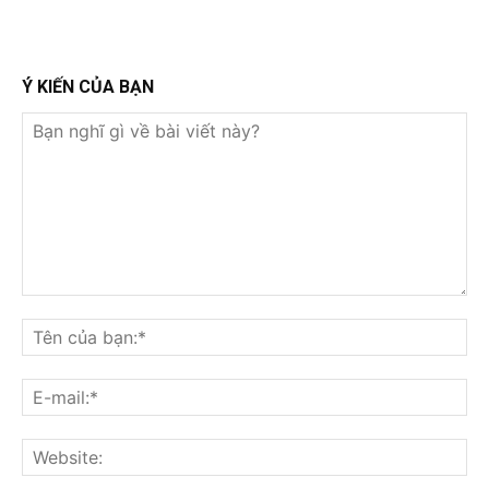
Ý KIẾN CỦA BẠN
Bạn
nghĩ
Tê
gì
củ
về
bạ
E-
bài
mai
viết
này?
Web