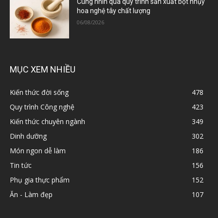
Cùng nhìn qua quy trình sản xuất bột nhụy
hoa nghệ tây chất lượng
06/08/2026
MỤC XEM NHIỀU
Kiến thức đời sống
478
Quy trình Công nghệ
423
Kiến thức chuyên ngành
349
Dinh dưỡng
302
Món ngon dễ làm
186
Tin tức
156
Phụ gia thực phẩm
152
Ăn - Làm đẹp
107