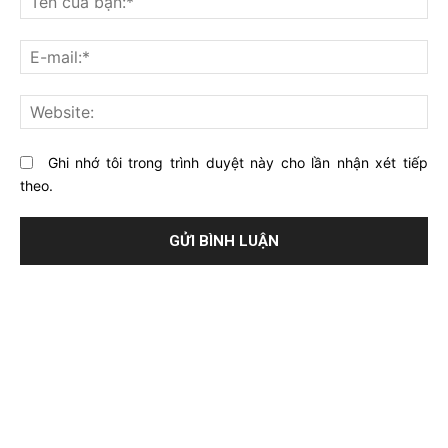
gì
củ
về
bạ
E-
bài
mai
viết
này?
Web
Ghi nhớ tôi trong trình duyệt này cho lần nhận xét tiếp
theo.