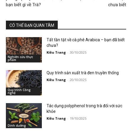
bạn biết gì về Trà?
chưa biết
CÓ THỂ BẠN QUAN TÂM
Tất tần tật về cà phê Arabica – bạn đã biết
chưa?
Kiều Trang
-
30/10/2025
Nghiên cứu thực
phẩm
Quy trình sản xuất trà đen truyền thống
Kiều Trang
-
20/10/2025
Quy trình Công
nghệ
Tác dụng polyphenol trong trà đối với sức
khỏe
Kiều Trang
-
19/10/2025
Dinh dưỡng