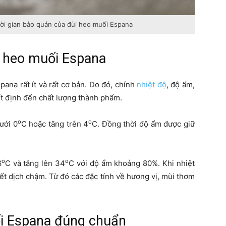
hời gian bảo quản của đùi heo muối Espana
i heo muối Espana
ana rất ít và rất cơ bản. Do đó, chính
nhiệt độ
, độ ẩm,
ết định đến chất lượng thành phẩm.
o
o
ưới 0
C hoặc tăng trên 4
C. Đồng thời độ ẩm được giữ
o
o
6
C và tăng lên 34
C với độ ẩm khoảng 80%. Khi nhiệt
tiết dịch chậm. Từ đó các đặc tính về hương vị, mùi thơm
i Espana đúng chuẩn