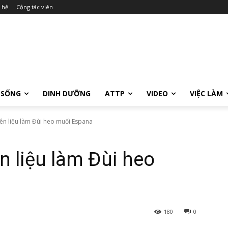
 hệ
Cộng tác viên
 SỐNG
DINH DƯỠNG
ATTP
VIDEO
VIỆC LÀM
ên liệu làm Đùi heo muối Espana
n liệu làm Đùi heo
180
0