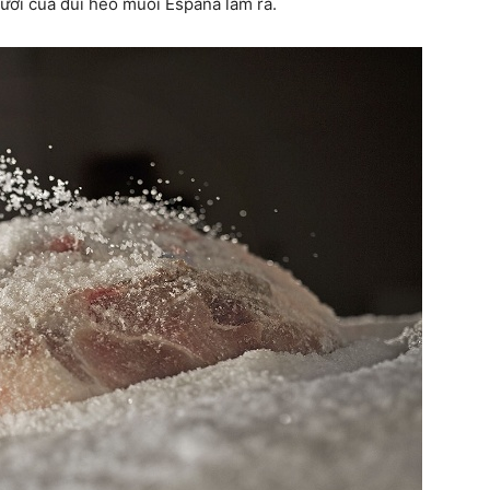
ươi của đùi heo muối Espana làm ra.