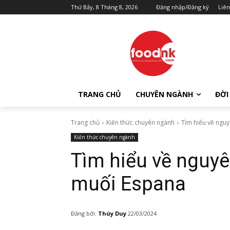
Thứ Bảy, 8 Tháng 8, 2026
Đăng nhập/Đăng ký
Liên
TRANG CHỦ
CHUYÊN NGÀNH
ĐỜI
Trang chủ
Kiến thức chuyên ngành
Tìm hiểu về nguy
Kiến thức chuyên ngành
Tìm hiểu về nguyê
muối Espana
Đăng bởi:
Thúy Duy
22/03/2024