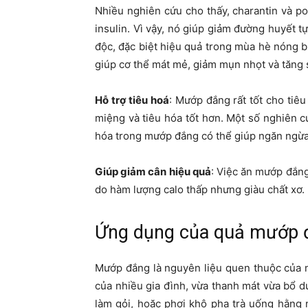
Nhiều nghiên cứu cho thấy, charantin và p
insulin. Vì vậy, nó giúp giảm đường huyết t
độc, đặc biệt hiệu quả trong mùa hè nóng
giúp cơ thể mát mẻ, giảm mụn nhọt và tăng 
Hỗ trợ tiêu hoá
: Mướp đắng rất tốt cho tiêu
miệng và tiêu hóa tốt hơn. Một số nghiên c
hóa trong mướp đắng có thể giúp ngăn ngừa 
Giúp giảm cân hiệu quả
: Việc ăn mướp đắn
do hàm lượng calo thấp nhưng giàu chất xơ.
Ứng dụng của quả mướp đ
Mướp đắng là nguyên liệu quen thuộc của n
của nhiều gia đình, vừa thanh mát vừa bổ d
làm gỏi, hoặc phơi khô pha trà uống hằng