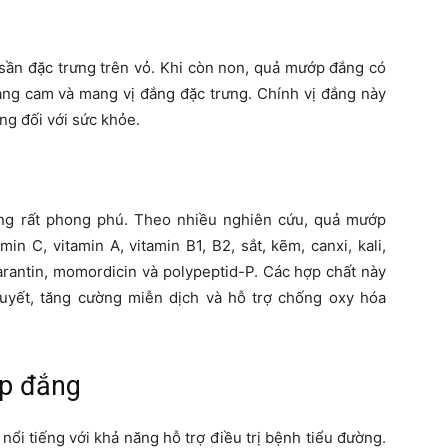
 sần đặc trưng trên vỏ. Khi còn non, quả mướp đắng có
àng cam và mang vị đắng đặc trưng. Chính vị đắng này
ng đối với sức khỏe.
g rất phong phú. Theo nhiều nghiên cứu, quả mướp
n C, vitamin A, vitamin B1, B2, sắt, kẽm, canxi, kali,
rantin, momordicin và polypeptid-P. Các hợp chất này
yết, tăng cường miễn dịch và hỗ trợ chống oxy hóa
ớp đắng
ổi tiếng với khả năng hỗ trợ điều trị bệnh tiểu đường.