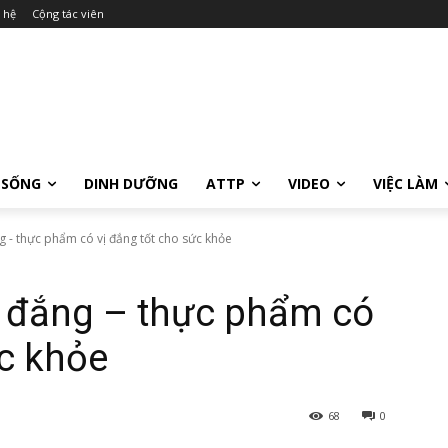
 hệ
Cộng tác viên
 SỐNG
DINH DƯỠNG
ATTP
VIDEO
VIỆC LÀM
 - thực phẩm có vị đắng tốt cho sức khỏe
 đắng – thực phẩm có
ức khỏe
68
0