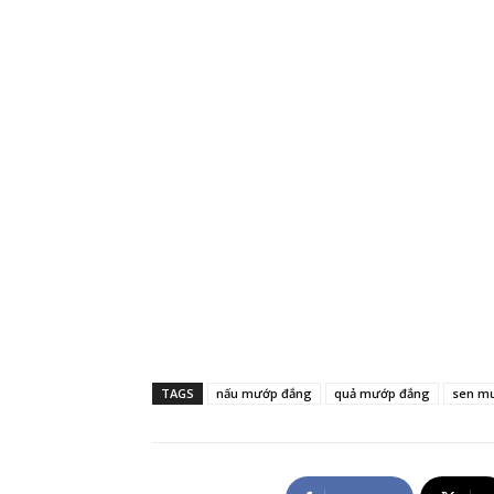
TAGS
nấu mướp đắng
quả mướp đắng
sen m