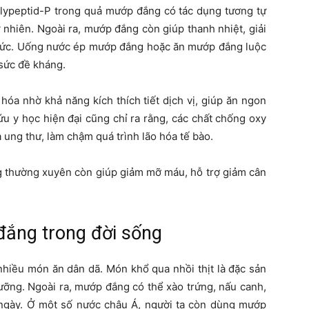
olypeptid-P trong quả mướp đắng có tác dụng tương tự
ự nhiên. Ngoài ra, mướp đắng còn giúp thanh nhiệt, giải
 bức. Uống nước ép mướp đắng hoặc ăn mướp đắng luộc
sức đề kháng.
 hóa nhờ khả năng kích thích tiết dịch vị, giúp ăn ngon
ứu y học hiện đại cũng chỉ ra rằng, các chất chống oxy
ung thư, làm chậm quá trình lão hóa tế bào.
g thường xuyên còn giúp giảm mỡ máu, hỗ trợ giảm cân
ắng trong đời sống
hiều món ăn dân dã. Món khổ qua nhồi thịt là đặc sản
ưỡng. Ngoài ra, mướp đắng có thể xào trứng, nấu canh,
 ngày. Ở một số nước châu Á, người ta còn dùng mướp