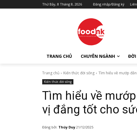
Thứ Bảy, 8 Tháng 8, 2026
Đăng nhập/Đăng ký
Liên
TRANG CHỦ
CHUYÊN NGÀNH
ĐỜI
Trang chủ
Kiến thức đời sống
Tìm hiểu về mướp đắng
Kiến thức đời sống
Tìm hiểu về mướp
vị đắng tốt cho s
Đăng bởi:
Thúy Duy
21/12/2025