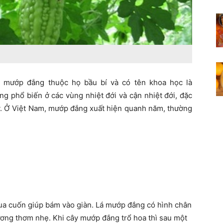
 mướp đắng thuộc họ bầu bí và có tên khoa học là
ồng phổ biến ở các vùng nhiệt đới và cận nhiệt đới, đặc
Mỹ. Ở Việt Nam, mướp đắng xuất hiện quanh năm, thường
tua cuốn giúp bám vào giàn. Lá mướp đắng có hình chân
hương thơm nhẹ. Khi cây mướp đắng trổ hoa thì sau một