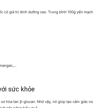
ốc có giá trị dinh dưỡng cao. Trung bình 100g yến mạch
, mangan,…
với sức khỏe
 xơ hòa tan β-glucan. Nhờ vậy, nó giúp tạo cảm giác no
soát cân nặng hiệu quả.