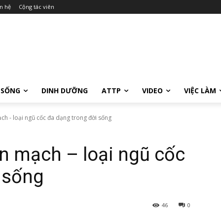
n hệ
Cộng tác viên
 SỐNG
DINH DƯỠNG
ATTP
VIDEO
VIỆC LÀM
ch - loại ngũ cốc đa dạng trong đời sống
ến mạch – loại ngũ cốc
 sống
46
0