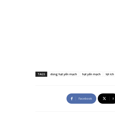
TAGS
dùng hạt yến mạch
hạt yến mạch
lợi íc
Facebook
X