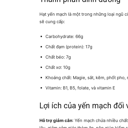
Hạt yến mạch là một trong những loại ngũ c
sẽ cung cấp:
Carbohydrate: 66g
Chất đạm (protein): 17g
Chất béo: 7g
Chất xơ: 10g
Khoáng chất: Magie, sắt, kẽm, phốt pho
Vitamin: B1, B5, folate, và vitamin E
Lợi ích của yến mạch đối 
Hỗ trợ giảm cân
: Yến mạch chứa nhiều chất
lâu, giảm cảm giác thèm ăn, nên giúp kiểm 