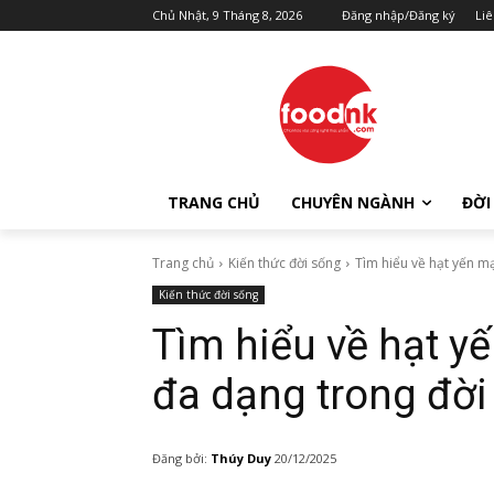
Chủ Nhật, 9 Tháng 8, 2026
Đăng nhập/Đăng ký
Liê
TRANG CHỦ
CHUYÊN NGÀNH
ĐỜI
Trang chủ
Kiến thức đời sống
Tìm hiểu về hạt yến mạ
Kiến thức đời sống
Tìm hiểu về hạt y
đa dạng trong đời
Đăng bởi:
Thúy Duy
20/12/2025