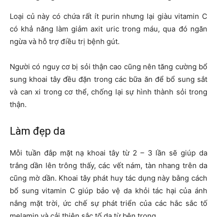
Loại củ này có chứa rất ít purin nhưng lại giàu vitamin C
có khả năng làm giảm axit uric trong máu, qua đó ngăn
ngừa và hỗ trợ điều trị bệnh gút.
Người có nguy cơ bị sỏi thận cao cũng nên tăng cường bổ
sung khoai tây đều đặn trong các bữa ăn để bổ sung sắt
và can xi trong cơ thể, chống lại sự hình thành sỏi trong
thận.
Làm đẹp da
Mỗi tuần đắp mặt nạ khoai tây từ 2 – 3 lần sẽ giúp da
trắng dần lên trông thấy, các vết nám, tàn nhang trên da
cũng mờ dần. Khoai tây phát huy tác dụng này bằng cách
bổ sung vitamin C giúp bảo vệ da khỏi tác hại của ánh
nắng mặt trời, ức chế sự phát triển của các hắc sắc tố
melamin và cải thiện sắc tố da từ bên trong.