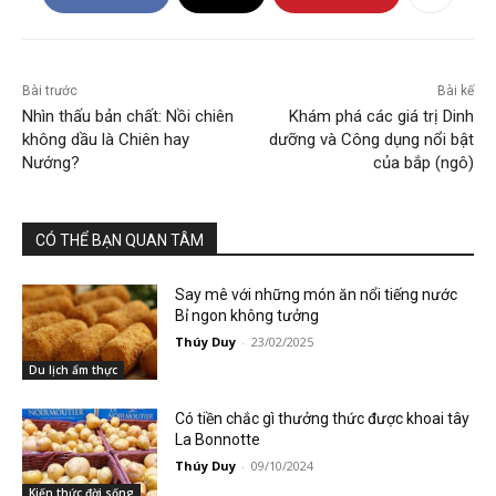
Bài trước
Bài kế
Nhìn thấu bản chất: Nồi chiên
Khám phá các giá trị Dinh
không dầu là Chiên hay
dưỡng và Công dụng nổi bật
Nướng?
của bắp (ngô)
CÓ THỂ BẠN QUAN TÂM
Say mê với những món ăn nổi tiếng nước
Bỉ ngon không tưởng
Thúy Duy
-
23/02/2025
Du lịch ẩm thực
Có tiền chắc gì thưởng thức được khoai tây
La Bonnotte
Thúy Duy
-
09/10/2024
Kiến thức đời sống