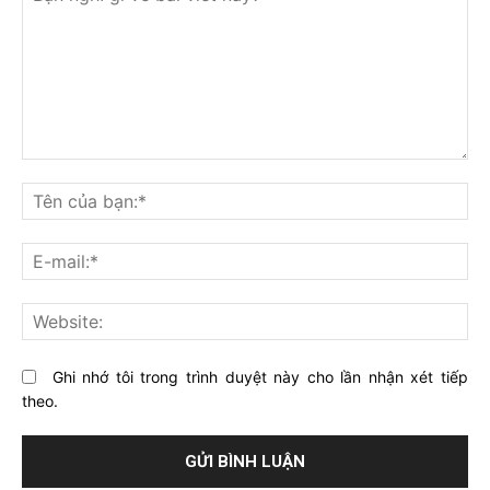
Bạn
nghĩ
Tê
gì
củ
về
bạ
E-
bài
mai
viết
này?
Web
Ghi nhớ tôi trong trình duyệt này cho lần nhận xét tiếp
theo.