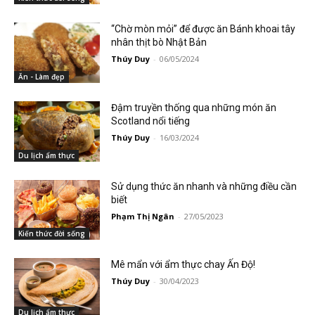
“Chờ mòn mỏi” để được ăn Bánh khoai tây
nhân thịt bò Nhật Bản
Thúy Duy
-
06/05/2024
Ăn - Làm đẹp
Đậm truyền thống qua những món ăn
Scotland nổi tiếng
Thúy Duy
-
16/03/2024
Du lịch ẩm thực
Sử dụng thức ăn nhanh và những điều cần
biết
Phạm Thị Ngân
-
27/05/2023
Kiến thức đời sống
Mê mẩn với ẩm thực chay Ấn Độ!
Thúy Duy
-
30/04/2023
Du lịch ẩm thực