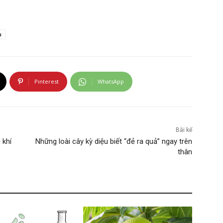
u
Pinterest
WhatsApp
Bài kế
 khí
Những loài cây kỳ diệu biết “đẻ ra quả” ngay trên
thân