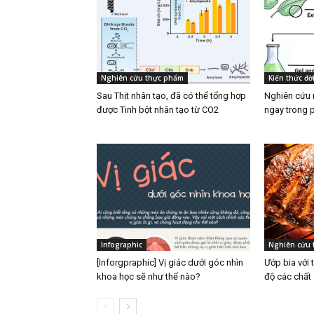
Nghiên cứu thực phẩm
Kiến thức đờ
Sau Thịt nhân tạo, đã có thể tổng hợp
Nghiên cứu m
được Tinh bột nhân tạo từ CO2
ngay trong 
Infographic
Nghiên cứu 
[Inforgpraphic] Vị giác dưới góc nhìn
Ướp bia với 
khoa học sẽ như thế nào?
độ các chất 