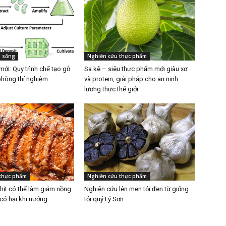
i sống
Nghiên cứu thực phẩm
ới: Quy trình chế tạo gỗ
Sa kê – siêu thực phẩm mới giàu xơ
phòng thí nghiệm
và protein, giải pháp cho an ninh
lương thực thế giới
thực phẩm
Nghiên cứu thực phẩm
thịt có thể làm giảm nồng
Nghiên cứu lên men tỏi đen từ giống
có hại khi nướng
tỏi quý Lý Sơn