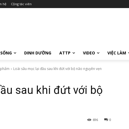
n hệ
Cộng tác viên
 SỐNG
DINH DƯỠNG
ATTP
VIDEO
VIỆC LÀM
c phẩm
Loài sâu mọc lại đầu sau khi đứt với bộ não nguyên vẹn
ầu sau khi đứt với bộ
696
0