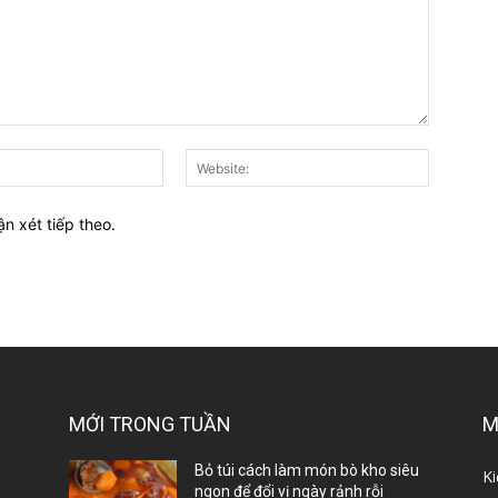
E-
Website:
mail:*
ận xét tiếp theo.
MỚI TRONG TUẦN
M
ị
Bỏ túi cách làm món bò kho siêu
Ki
ngon để đổi vị ngày rảnh rỗi