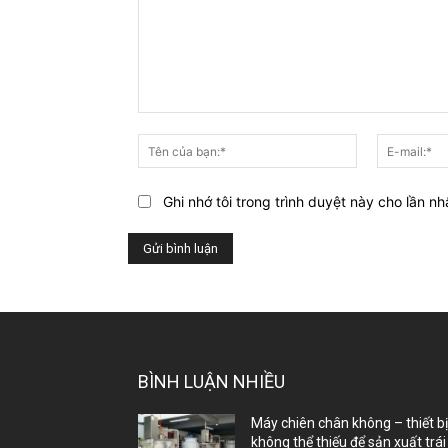
Bạn
nghĩ
Tên
gì
của
về
bạn:*
Ghi nhớ tôi trong trình duyệt này cho lần nh
bài
viết
này?
BÌNH LUẬN NHIỀU
Máy chiên chân không – thiết b
không thể thiếu để sản xuất trái