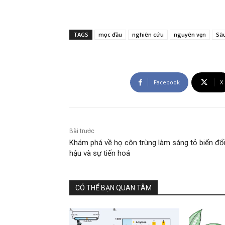
TAGS
mọc đầu
nghiên cứu
nguyên vẹn
Sâ
Facebook
X
Bài trước
Khám phá về họ côn trùng làm sáng tỏ biến đổi
hậu và sự tiến hoá
CÓ THỂ BẠN QUAN TÂM