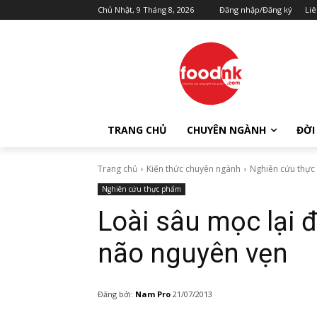
Chủ Nhật, 9 Tháng 8, 2026
Đăng nhập/Đăng ký
Liê
TRANG CHỦ
CHUYÊN NGÀNH
ĐỜI
Trang chủ
Kiến thức chuyên ngành
Nghiên cứu thự
Nghiên cứu thực phẩm
Loài sâu mọc lại đ
não nguyên vẹn
Đăng bởi:
Nam Pro
21/07/2013