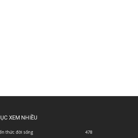
ỤC XEM NHIỀU
ến thức đời sống
478