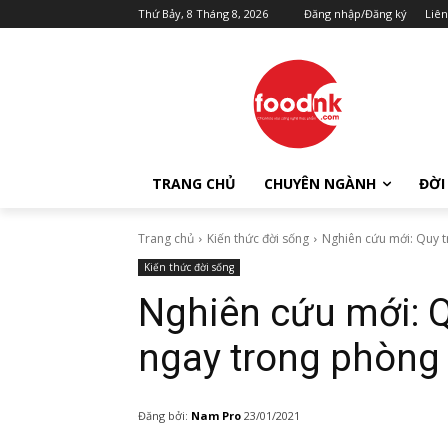
Thứ Bảy, 8 Tháng 8, 2026
Đăng nhập/Đăng ký
Liên
TRANG CHỦ
CHUYÊN NGÀNH
ĐỜI
Trang chủ
Kiến thức đời sống
Nghiên cứu mới: Quy t
Kiến thức đời sống
Nghiên cứu mới: Q
ngay trong phòng
Đăng bởi:
Nam Pro
23/01/2021