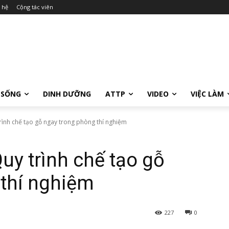
 hệ
Cộng tác viên
 SỐNG
DINH DƯỠNG
ATTP
VIDEO
VIỆC LÀM
rình chế tạo gỗ ngay trong phòng thí nghiệm
uy trình chế tạo gỗ
 thí nghiệm
227
0