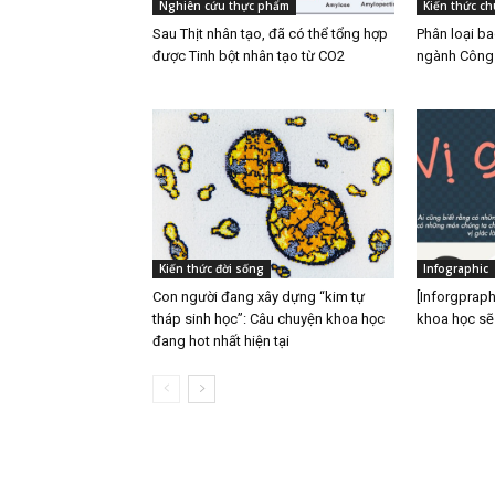
Nghiên cứu thực phẩm
Kiến thức c
Sau Thịt nhân tạo, đã có thể tổng hợp
Phân loại b
được Tinh bột nhân tạo từ CO2
ngành Công
Kiến thức đời sống
Infographic
Con người đang xây dựng “kim tự
[Inforgpraph
tháp sinh học”: Câu chuyện khoa học
khoa học sẽ
đang hot nhất hiện tại