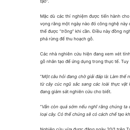
tạo
“.
Mặc dù các thí nghiệm được tiến hành cho
vọng rằng một ngày nào đó công nghệ này 
thể được “
trồng
” khi cần. Điều này đồng ngh
phá rừng để thu hoạch gỗ.
Các nhà nghiên cứu hiện đang xem xét tính
gỗ nhân tạo để ứng dụng trong thực tế. Tuy 
“
Một câu hỏi đang chờ giải đáp là: Làm thế 
từ cây cúc ngũ sắc sang các loài thực vật
đang giám sát nghiên cứu cho biết.
“
Vẫn còn quá sớm nếu nghĩ rằng chúng ta c
loại cây. Có thể chúng sẽ có cách chế tạo k
Nghiên cứu vừa được đăng ngày 20/1 trên Tạ