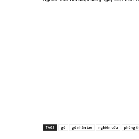
TAGS
gỗ
gỗ nhân tạo
nghiên cứu
phòng t