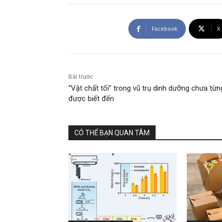
Facebook
X
Bài trước
“Vật chất tối” trong vũ trụ dinh dưỡng chưa từn
được biết đến
CÓ THỂ BẠN QUAN TÂM