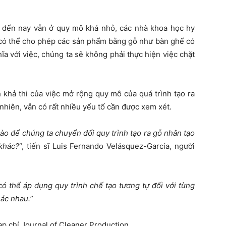
 đến nay vẫn ở quy mô khá nhỏ, các nhà khoa học hy
có thể cho phép các sản phẩm bằng gỗ như bàn ghế có
ĩa với việc, chúng ta sẽ không phải thực hiện việc chặt
 khả thi của việc mở rộng quy mô của quá trình tạo ra
nhiên, vẫn có rất nhiều yếu tố cần được xem xét.
nào để chúng ta chuyển đổi quy trình tạo ra gỗ nhân tạo
 khác?
“, tiến sĩ Luis Fernando Velásquez-García, người
ó thể áp dụng quy trình chế tạo tương tự đối với từng
hác nhau.
”
p chí Journal of Cleaner Production.