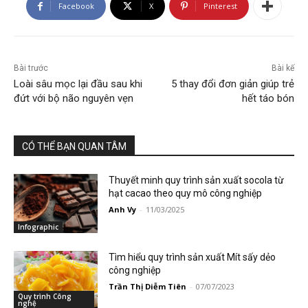
Facebook
X
Pinterest
Bài trước
Bài kế
Loài sâu mọc lại đầu sau khi
5 thay đổi đơn giản giúp trẻ
đứt với bộ não nguyên vẹn
hết táo bón
CÓ THỂ BẠN QUAN TÂM
Thuyết minh quy trình sản xuất socola từ
hạt cacao theo quy mô công nghiệp
Anh Vy
-
11/03/2025
Infographic
Tìm hiểu quy trình sản xuất Mít sấy dẻo
công nghiệp
Trần Thị Diễm Tiên
-
07/07/2023
Quy trình Công
nghệ