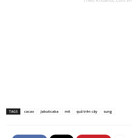
Theo Khoahoc.com.vn
TAGS
cacao
Jabuticaba
mít
quả trên cây
sung