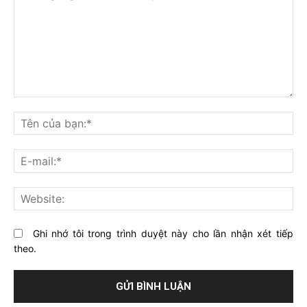
Bạn
nghĩ
Tê
gì
củ
về
bạ
E-
bài
mai
viết
này?
Web
Ghi nhớ tôi trong trình duyệt này cho lần nhận xét tiếp
theo.