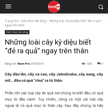
Trang chủ
Kiến thức đời sống
Những loài cây kỳ diệu biết "đẻ ra quả"
ngay trên thân
Kiến thức đời sống
Những loài cây kỳ diệu biết
“đẻ ra quả” ngay trên thân
Đăng bởi:
Nam Pro
21/07/2013
1320
0
Cây đầu lân, cây ca cao, cây Jabuticaba, cây sung, cây
mít… đều có quả “chui” ra từ thân.
Phần lớn các loại cây ăn quả mà chúng ta biết đều có quả
mọc từ đầu cành. Tuy nhiên, cũng có một vài loài cây
ngoại lệ có quả mọc từ thân cây. Sau đây chúng ta hãy