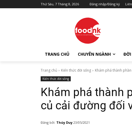
Thứ Sáu, 7 Tháng 8, 2026
Đăng nhập/Đăng ký
Liên
TRANG CHỦ
CHUYÊN NGÀNH
ĐỜI
Trang chủ
Kiến thức đời sống
Khám phá thành phần v
Kiến thức đời sống
Khám phá thành p
củ cải đường đối 
Đăng bởi:
Thúy Duy
23/05/2021