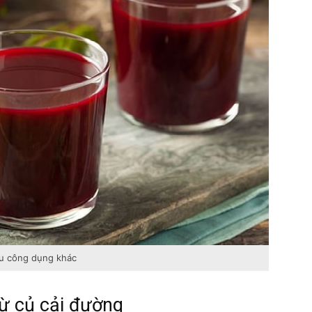
ều công dụng khác
ừ củ cải đường