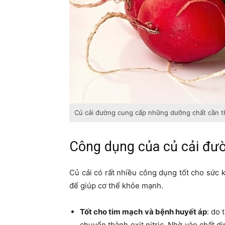
Củ cải đường cung cấp những dưỡng chất cần th
Công dụng của củ cải đư
Củ cải có rất nhiều công dụng tốt cho sức 
để giúp cơ thể khỏe mạnh.
Tốt cho tim mạch và bệnh huyết áp
: do 
chuyển thành oxit nitric. Nhờ vào chất 