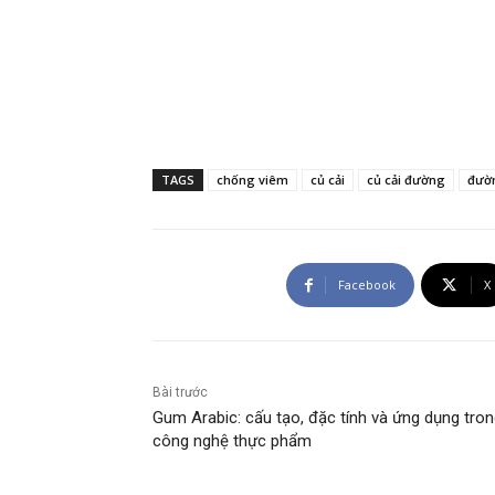
TAGS
chống viêm
củ cải
củ cải đường
đườ
Facebook
X
Bài trước
Gum Arabic: cấu tạo, đặc tính và ứng dụng tro
công nghệ thực phẩm