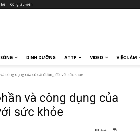
 hệ
Cộng tác viên
 SỐNG
DINH DƯỠNG
ATTP
VIDEO
VIỆC LÀM
à công dụng của củ cải đường đối với sức khỏe
hần và công dụng của
với sức khỏe
424
0