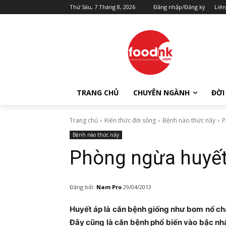
Thứ Sáu, 7 Tháng 8, 2026
Đăng nhập/Đăng ký
Liên
TRANG CHỦ
CHUYÊN NGÀNH
ĐỜI
Trang chủ
Kiến thức đời sống
Bệnh nào thức nấy
P
Bệnh nào thức nấy
Phòng ngừa huyết
Đăng bởi:
Nam Pro
29/04/2013
Huyết áp là căn bệnh giống như bom nổ chậ
Đây cũng là căn bệnh phổ biến vào bậc nhấ