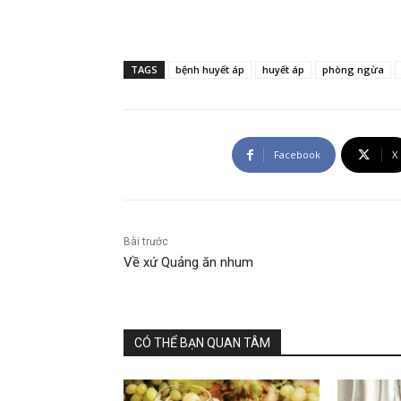
TAGS
bệnh huyết áp
huyết áp
phòng ngừa
Facebook
X
Bài trước
Về xứ Quảng ăn nhum
CÓ THỂ BẠN QUAN TÂM