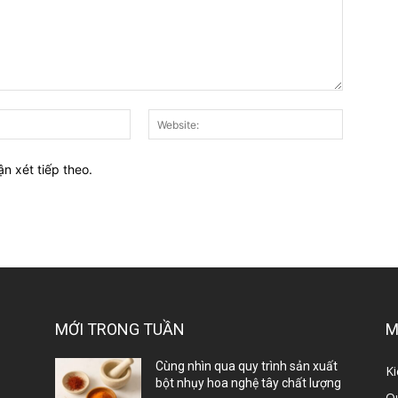
E-
Website:
mail:*
ận xét tiếp theo.
MỚI TRONG TUẦN
M
ị
Cùng nhìn qua quy trình sản xuất
Ki
bột nhụy hoa nghệ tây chất lượng
Qu