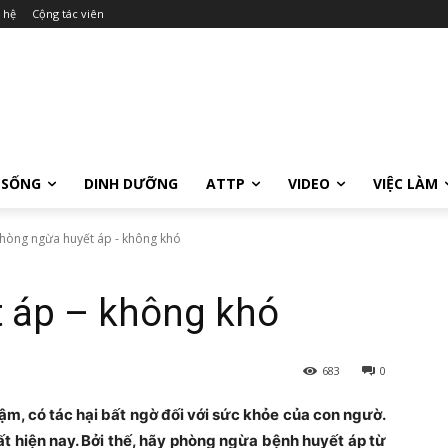
 hệ
Cộng tác viên
 SỐNG
DINH DƯỠNG
ATTP
VIDEO
VIỆC LÀM
hòng ngừa huyết áp - không khó
 áp – không khó
683
0
m, có tác hại bất ngờ đối với sức khỏe của con ngườ.
t hiện nay. Bởi thế, hãy phòng ngừa bệnh huyết áp từ