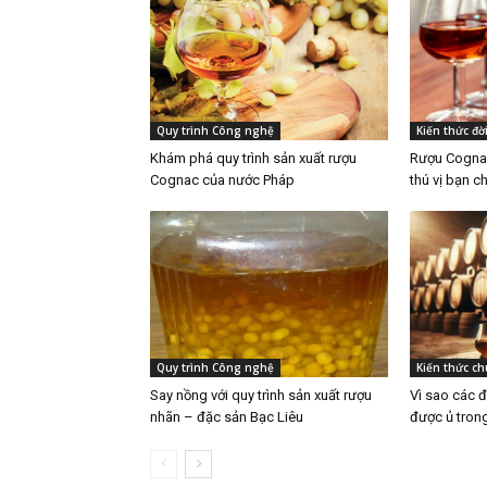
Quy trình Công nghệ
Kiến thức đờ
Khám phá quy trình sản xuất rượu
Rượu Cognac
Cognac của nước Pháp
thú vị bạn c
Quy trình Công nghệ
Kiến thức c
Say nồng với quy trình sản xuất rượu
Vì sao các 
nhãn – đặc sản Bạc Liêu
được ủ tron