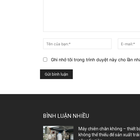
Bạn
nghĩ
Tên
gì
của
về
bạn:*
Ghi nhớ tôi trong trình duyệt này cho lần nh
bài
viết
này?
BÌNH LUẬN NHIỀU
Máy chiên chân không – thiết b
không thể thiếu để sản xuất trái