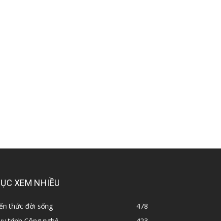
ỤC XEM NHIỀU
ến thức đời sống
478
y trình Công nghệ
423