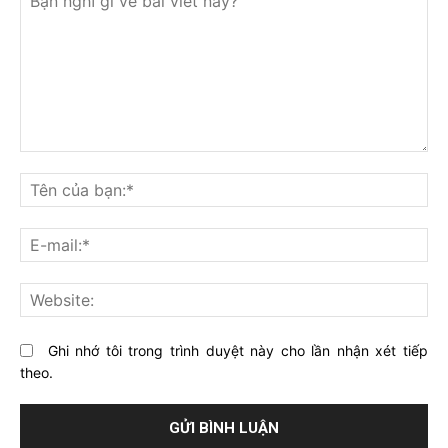
Bạn
nghĩ
Tê
gì
củ
về
bạ
E-
bài
mai
viết
này?
Web
Ghi nhớ tôi trong trình duyệt này cho lần nhận xét tiếp
theo.