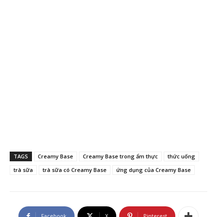
TAGS
Creamy Base
Creamy Base trong ẩm thực
thức uống
trà sữa
trà sữa có Creamy Base
ứng dụng của Creamy Base
Facebook
X
Pinterest