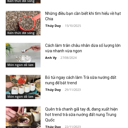
Kiến thức đời sống
Những điều bạn cần biết khi tìm hiểu về hạt
Chia
Thúy Duy
-
15/10/2025
Kiến thức đời sống
Cách làm trân châu nhân dừa số lượng lớn
vừa nhanh vừa ngon
Anh Vy
-
27/08/2024
Món ngon dễ làm
Bỏ túi ngay cách làm Trà sữa nướng đất
nung để bắt trend
Thúy Duy
-
29/11/2023
Món ngon dễ làm
Quên trà chanh giã tay đi, đang xuất hiện
hot trend trà sữa nướng đất nung Trung
Quốc
Thúy Duy
-
22/11/2023