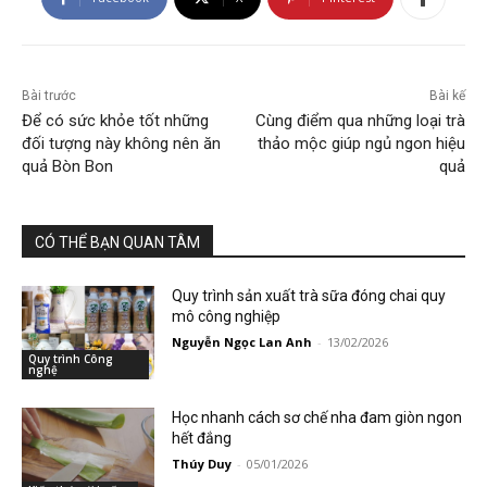
Bài trước
Bài kế
Để có sức khỏe tốt những
Cùng điểm qua những loại trà
đối tượng này không nên ăn
thảo mộc giúp ngủ ngon hiệu
quả Bòn Bon
quả
CÓ THỂ BẠN QUAN TÂM
Quy trình sản xuất trà sữa đóng chai quy
mô công nghiệp
Nguyễn Ngọc Lan Anh
-
13/02/2026
Quy trình Công
nghệ
Học nhanh cách sơ chế nha đam giòn ngon
hết đắng
Thúy Duy
-
05/01/2026