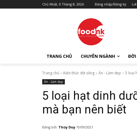
Chủ Nhật, 9 Tháng 8, 2026
Đăng nhập/Đăng ký
Liê
TRANG CHỦ
CHUYÊN NGÀNH
ĐỜI
Trang chủ
Kiến thức đời sống
Ăn - Làm đẹp
5 loại
Ăn - Làm đẹp
5 loại hạt dinh d
mà bạn nên biết
Đăng bởi:
Thúy Duy
10/09/2021