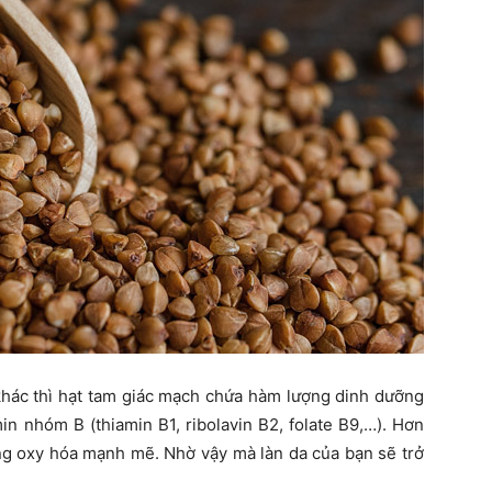
 khác thì hạt tam giác mạch chứa hàm lượng dinh dưỡng
in nhóm B (thiamin B1, ribolavin B2, folate B9,…). Hơn
ống oxy hóa mạnh mẽ. Nhờ vậy mà làn da của bạn sẽ trở