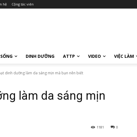
n hệ
Cộng tác viên
 SỐNG
DINH DƯỠNG
ATTP
VIDEO
VIỆC LÀM
 hạt dinh dưỡng làm da sáng mịn mà bạn nên biết
ưỡng làm da sáng mịn
1181
0