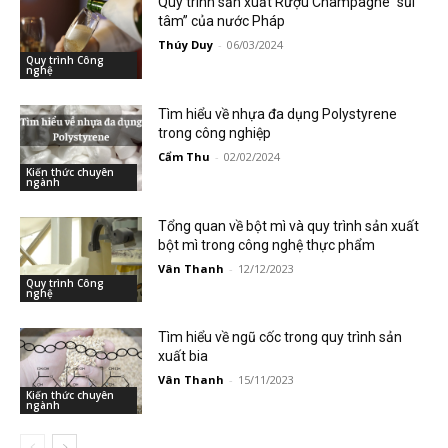
Quy trình sản xuất Rượu Champagne “sủi
tâm” của nước Pháp
Thúy Duy
-
06/03/2024
Quy trình Công
nghệ
Tìm hiểu về nhựa đa dụng Polystyrene
trong công nghiệp
Cẩm Thu
-
02/02/2024
Kiến thức chuyên
ngành
Tổng quan về bột mì và quy trình sản xuất
bột mì trong công nghệ thực phẩm
Vân Thanh
-
12/12/2023
Quy trình Công
nghệ
Tìm hiểu về ngũ cốc trong quy trình sản
xuất bia
Vân Thanh
-
15/11/2023
Kiến thức chuyên
ngành