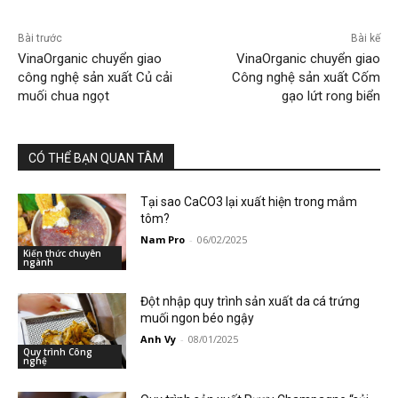
Bài trước
Bài kế
VinaOrganic chuyển giao
VinaOrganic chuyển giao
công nghệ sản xuất Củ cải
Công nghệ sản xuất Cốm
muối chua ngọt
gạo lứt rong biển
CÓ THỂ BẠN QUAN TÂM
Tại sao CaCO3 lại xuất hiện trong mắm
tôm?
Nam Pro
-
06/02/2025
Kiến thức chuyên
ngành
Đột nhập quy trình sản xuất da cá trứng
muối ngon béo ngậy
Anh Vy
-
08/01/2025
Quy trình Công
nghệ