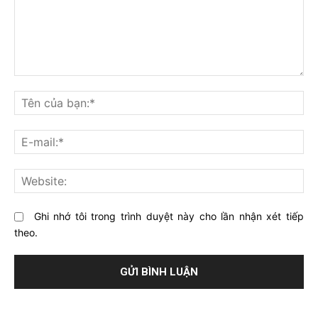
Bạn
nghĩ
Tê
gì
củ
về
bạ
E-
bài
mai
viết
này?
Web
Ghi nhớ tôi trong trình duyệt này cho lần nhận xét tiếp
theo.