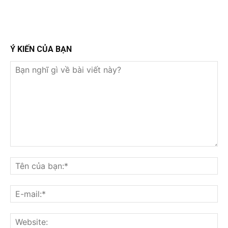
Ý KIẾN CỦA BẠN
Bạn
nghĩ
Tê
gì
củ
về
bạ
E-
bài
mai
viết
này?
Web