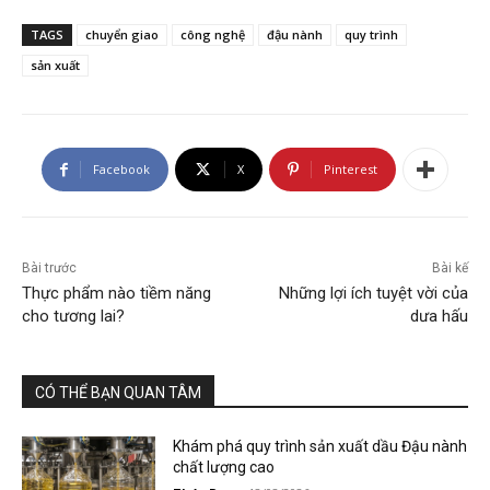
TAGS
chuyển giao
công nghệ
đậu nành
quy trình
sản xuất
Facebook
X
Pinterest
Bài trước
Bài kế
Thực phẩm nào tiềm năng
Những lợi ích tuyệt vời của
cho tương lai?
dưa hấu
CÓ THỂ BẠN QUAN TÂM
Khám phá quy trình sản xuất dầu Đậu nành
chất lượng cao