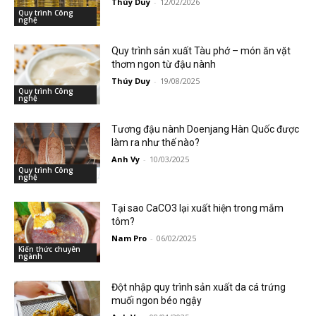
Thúy Duy
-
12/02/2026
Quy trình Công
nghệ
Quy trình sản xuất Tàu phớ – món ăn vặt
thơm ngon từ đậu nành
Thúy Duy
-
19/08/2025
Quy trình Công
nghệ
Tương đậu nành Doenjang Hàn Quốc được
làm ra như thế nào?
Anh Vy
-
10/03/2025
Quy trình Công
nghệ
Tại sao CaCO3 lại xuất hiện trong mắm
tôm?
Nam Pro
-
06/02/2025
Kiến thức chuyên
ngành
Đột nhập quy trình sản xuất da cá trứng
muối ngon béo ngậy