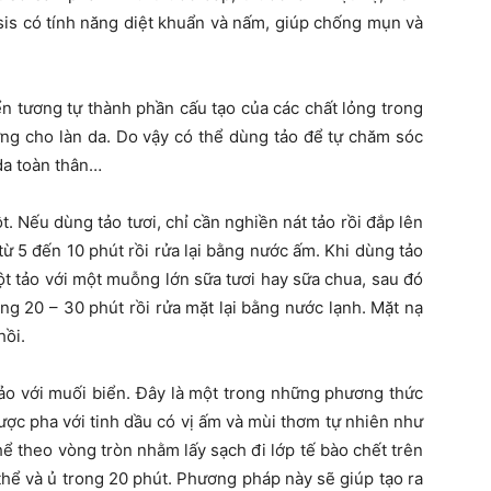
is có tính năng diệt khuẩn và nấm, giúp chống mụn và
n tương tự thành phần cấu tạo của các chất lỏng trong
ứng cho làn da. Do vậy có thể dùng tảo để tự chăm sóc
da toàn thân…
. Nếu dùng tảo tươi, chỉ cần nghiền nát tảo rồi đắp lên
từ 5 đến 10 phút rồi rửa lại bằng nước ấm. Khi dùng tảo
t tảo với một muỗng lớn sữa tươi hay sữa chua, sau đó
ng 20 – 30 phút rồi rửa mặt lại bằng nước lạnh. Mặt nạ
hồi.
tảo với muối biển. Đây là một trong những phương thức
ợc pha với tinh dầu có vị ấm và mùi thơm tự nhiên như
ể theo vòng tròn nhằm lấy sạch đi lớp tế bào chết trên
 thể và ủ trong 20 phút. Phương pháp này sẽ giúp tạo ra