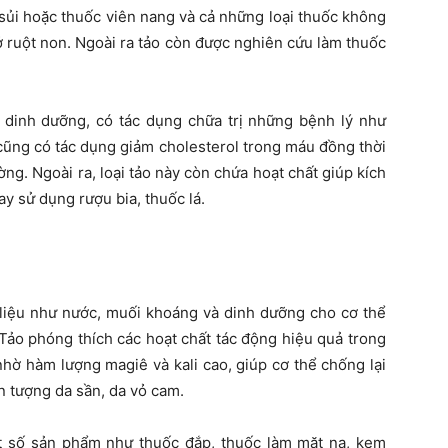
 sủi hoặc thuốc viên nang và cả những loại thuốc không
 ở ruột non. Ngoài ra tảo còn được nghiên cứu làm thuốc
 dinh dưỡng, có tác dụng chữa trị những bệnh lý như
cũng có tác dụng giảm cholesterol trong máu đồng thời
ờng. Ngoài ra, loại tảo này còn chứa hoạt chất giúp kích
ay sử dụng rượu bia, thuốc lá.
ị liệu như nước, muối khoáng và dinh dưỡng cho cơ thể
ảo phóng thích các hoạt chất tác động hiệu quả trong
hờ hàm lượng magiê và kali cao, giúp cơ thể chống lại
ện tượng da sần, da vỏ cam.
t số sản phẩm như thuốc đắp, thuốc làm mặt nạ, kem