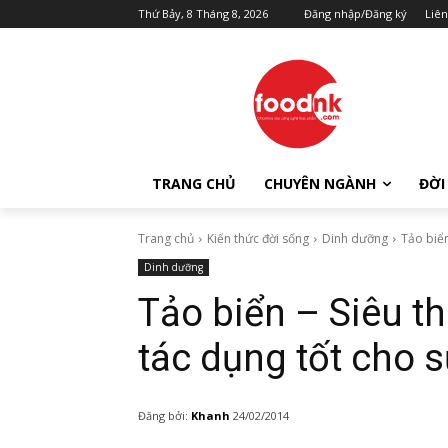
Thứ Bảy, 8 Tháng 8, 2026
Đăng nhập/Đăng ký
Liên
TRANG CHỦ
CHUYÊN NGÀNH
ĐỜI
Trang chủ
Kiến thức đời sống
Dinh dưỡng
Tảo biển
Dinh dưỡng
Tảo biển – Siêu t
tác dụng tốt cho 
Đăng bởi:
Khanh
24/02/2014