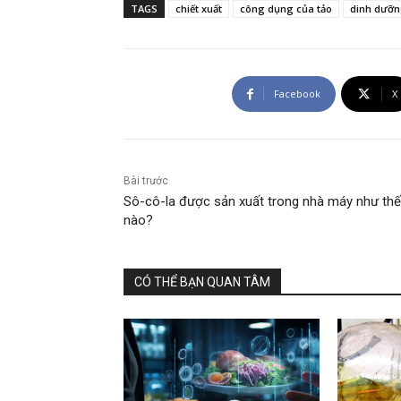
TAGS
chiết xuất
công dụng của tảo
dinh dưỡ
Facebook
X
Bài trước
Sô-cô-la được sản xuất trong nhà máy như thế
nào?
CÓ THỂ BẠN QUAN TÂM