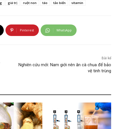
ng
giá trị
ruột non
táo
tảo biển
vitamin
Pinterest
WhatsApp
Bài kế
Nghiên cứu mới: Nam giới nên ăn cà chua để bảo
vệ tinh trùng