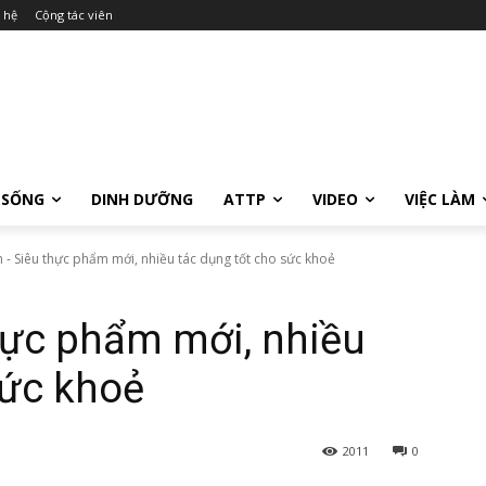
 hệ
Cộng tác viên
 SỐNG
DINH DƯỠNG
ATTP
VIDEO
VIỆC LÀM
 - Siêu thực phẩm mới, nhiều tác dụng tốt cho sức khoẻ
hực phẩm mới, nhiều
sức khoẻ
2011
0