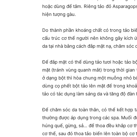
hoặc dùng để tắm. Riêng tảo đỏ Asparagops
hiện tượng gàu.
Do thành phần khoáng chất có trong tảo biể
cấu trúc cơ thể người nên không gây kích 
da tại nhà bằng cách đắp mặt nạ, chăm sóc 
Để đắp mặt có thể dùng tảo tươi hoặc tảo bột
mặt (tránh vùng quanh mắt) trong thời gian 
ở dạng bột thì hòa chung một muỗng nhỏ bộ
dùng cọ phết bột tảo lên mặt để trong khoả
tảo có tác dụng làm sáng da và tăng độ đàn 
Để chăm sóc da toàn thân, có thể kết hợp 
thường được áp dụng trong các spa. Muối đư
húng quế, gừng, sả… để thoa đều khắp cơ th
cơ thể, sau đó thoa tảo biển lên toàn bộ cơ