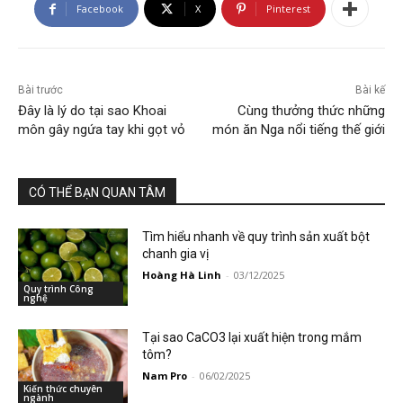
Facebook
X
Pinterest
Bài trước
Bài kế
Đây là lý do tại sao Khoai
Cùng thưởng thức những
môn gây ngứa tay khi gọt vỏ
món ăn Nga nổi tiếng thế giới
CÓ THỂ BẠN QUAN TÂM
Tìm hiểu nhanh về quy trình sản xuất bột
chanh gia vị
Hoàng Hà Linh
-
03/12/2025
Quy trình Công
nghệ
Tại sao CaCO3 lại xuất hiện trong mắm
tôm?
Nam Pro
-
06/02/2025
Kiến thức chuyên
ngành