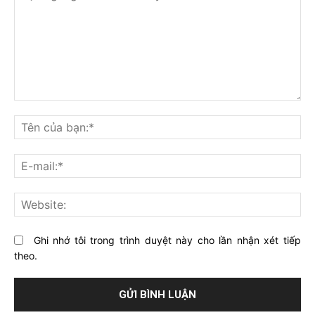
Bạn
nghĩ
Tê
gì
củ
về
bạ
E-
bài
mai
viết
này?
Web
Ghi nhớ tôi trong trình duyệt này cho lần nhận xét tiếp
theo.