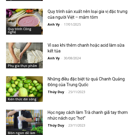
Quy trình sản xuất nên loại gia vị đặc trưng
của người Việt – mắm tôm
Anh Vy
-
17/01/2025
Quy trình Công
nghệ
Vì sao khi thêm chanh hoặc acid làm sữa
kết tủa
Anh Vy
-
30/08/2024
Phụ gia thực phẩm
Những điều đặc biệt từ quả Chanh Quảng
Đông của Trung Quốc
Thúy Duy
-
25/11/2023
Kiến thức đời sống
Học ngay cách làm Trà chanh giã tay thơm
nhức nách cực “hot”
Thúy Duy
-
23/11/2023
Món ngon dễ làm