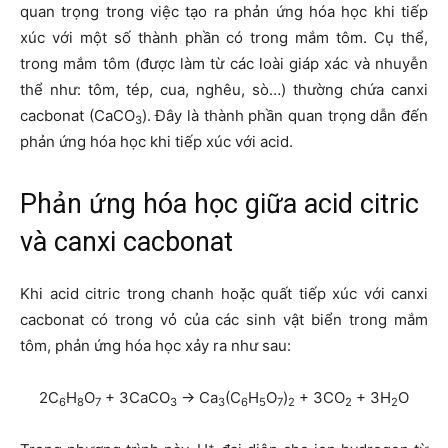
quan trọng trong việc tạo ra phản ứng hóa học khi tiếp
xúc với một số thành phần có trong mắm tôm. Cụ thể,
trong mắm tôm (được làm từ các loài giáp xác và nhuyễn
thể như: tôm, tép, cua, nghêu, sò…) thường chứa canxi
cacbonat (CaCO
). Đây là thành phần quan trọng dẫn đến
3
phản ứng hóa học khi tiếp xúc với acid.
Phản ứng hóa học giữa acid citric
và canxi cacbonat
Khi acid citric trong chanh hoặc quất tiếp xúc với canxi
cacbonat có trong vỏ của các sinh vật biển trong mắm
tôm, phản ứng hóa học xảy ra như sau:
2
C
H
O
+
3
CaCO
→ Ca
(C
H
O
)
+
3
CO
+
3
H
O
6
8
7
3
3
6
5
7
2
2
2