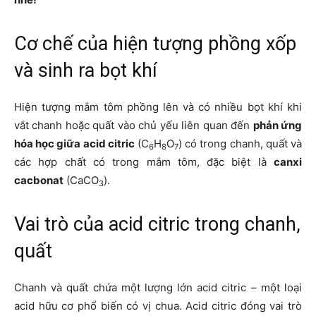
Cơ chế của hiện tượng phồng xốp
và sinh ra bọt khí
Hiện tượng mắm tôm phồng lên và có nhiều bọt khí khi
vắt chanh hoặc quất vào chủ yếu liên quan đến
phản ứng
hóa học giữa acid citric
(C
H
O
) có trong chanh, quất và
6
8
7
các hợp chất có trong mắm tôm, đặc biệt là
canxi
cacbonat
(CaCO
).
3
Vai trò của acid citric trong chanh,
quất
Chanh và quất chứa một lượng lớn acid citric – một loại
acid hữu cơ phổ biến có vị chua. Acid citric đóng vai trò