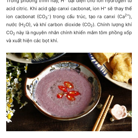
Trong phương trình này, H⁺ đại diện cho ion hydrogen từ
acid citric. Khi acid gặp canxi cacbonat, ion H⁺ sẽ thay thế
2+
ion cacbonat (CO
​⁻) trong cấu trúc, tạo ra canxi (Ca
​),
3
nước (H
​O), và khí carbon dioxide (CO
​). Chính lượng khí
2
2
CO
​ này là nguyên nhân chính khiến mắm tôm phồng xốp
2
và xuất hiện các bọt khí.