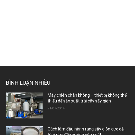
BÌNH LUẬN NHIỀU
Máy chiên chân không – thiết bị không thể
thiếu để sản xuất trái cây sấy giòn
21/07/2014
Cách làm đậu nành rang sấy giòn cực dễ,
từ ở nhà đến xưởng sản xuất