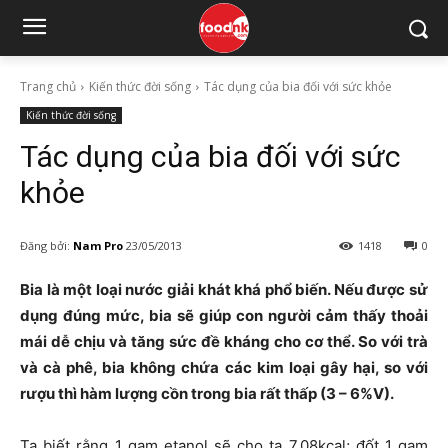
Trang chủ
Kiến thức đời sống
Tác dụng của bia đối với sức khỏe
Kiến thức đời sống
Tác dụng của bia đối với sức
khỏe
Đăng bởi:
Nam Pro
23/05/2013
1418
0
Bia là một loại nước giải khát khá phổ biến. Nếu được sử
dụng đúng mức, bia sẽ giúp con người cảm thấy thoải
mái dễ chịu và tăng sức đề kháng cho cơ thể. So với trà
và cà phê, bia không chứa các kim loại gây hại, so với
rượu thì hàm lượng cồn trong bia rất thấp (3 – 6%V).
Ta biết rằng 1 gam etanol sẽ cho ta 7.08kcal; đốt 1 gam