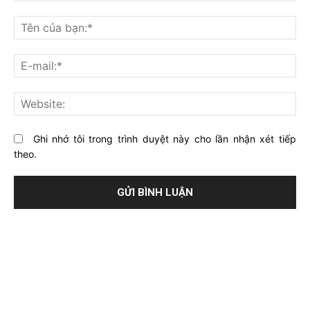
Bạn
nghĩ
Tê
gì
củ
về
bạ
E-
bài
mai
viết
này?
Web
Ghi nhớ tôi trong trình duyệt này cho lần nhận xét tiếp
theo.