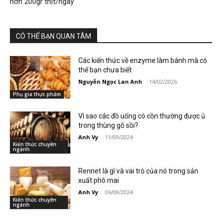
hơn 200gr thịt/ngày
CÓ THỂ BẠN QUAN TÂM
Các kiến thức về enzyme làm bánh mà có
thể bạn chưa biết
Nguyễn Ngọc Lan Anh
-
14/02/2026
Phụ gia thực phẩm
Vì sao các đồ uống có cồn thường được ủ
trong thùng gỗ sồi?
Anh Vy
-
11/09/2024
Kiến thức chuyên
ngành
Rennet là gì và vai trò của nó trong sản
xuất phô mai
Anh Vy
-
06/08/2024
Kiến thức chuyên
ngành