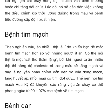
xét nghiệm chỉ thấy nồng độ insullin vẫn bình thường
hoặc chỉ tăng đôi chút. Lúc đó, nó sẽ dẫn đến việc không
thể điều chỉnh kịp thời lượng đường trong máu và bệnh
tiểu đường cấp độ II xuất hiện.
Bệnh tim mạch
Theo nghiên cứu, ăn nhiều thịt là lí do khiến bạn dễ mắc
bệnh tim mạch hơn so với những người ít ăn. Có thể nói
thịt là một “sát thủ thầm lặng”, bởi khi người ta ăn nhiều
thịt thì nồng độ cholesterol trong máu sẽ tăng mạnh và
đây là nguyên nhân chính dẫn đến xơ vữa động mạch,
tăng huyết áp, nhồi máu cơ tim, đột quỵ… Thế nên hội tim
mạch Hoa Kỳ đã khuyến cáo rằng việc ăn chay có thể
phòng ngừa từ 90 – 97% các bệnh về tim mạch.
Bệnh gan