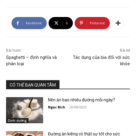
Facebook
X
Pinterest
Bài trước
Bài kế
Spaghetti – định nghĩa và
Tác dụng của bia đối với sức
phân loại
khỏe
CÓ THỂ BẠN QUAN TÂM
Nên ăn bao nhiêu đường mỗi ngày?
Ngọc Bích
-
20/08/2023
Dinh dưỡng
Đường ăn kiêng có thật sự tốt cho sức