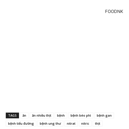
FOODNK
TAGS
ăn
ăn nhiều thịt
bệnh
bệnh béo phì
bệnh gan
bệnh tiểu đường
bệnh ung thư
nitrat
nitric
thịt