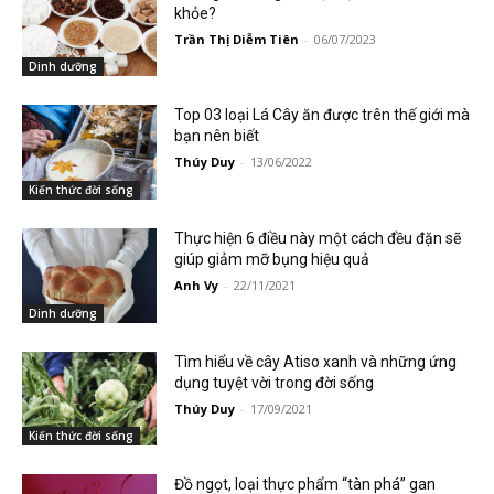
khỏe?
Trần Thị Diễm Tiên
-
06/07/2023
Dinh dưỡng
Top 03 loại Lá Cây ăn được trên thế giới mà
bạn nên biết
Thúy Duy
-
13/06/2022
Kiến thức đời sống
Thực hiện 6 điều này một cách đều đặn sẽ
giúp giảm mỡ bụng hiệu quả
Anh Vy
-
22/11/2021
Dinh dưỡng
Tìm hiểu về cây Atiso xanh và những ứng
dụng tuyệt vời trong đời sống
Thúy Duy
-
17/09/2021
Kiến thức đời sống
Đồ ngọt, loại thực phẩm “tàn phá” gan