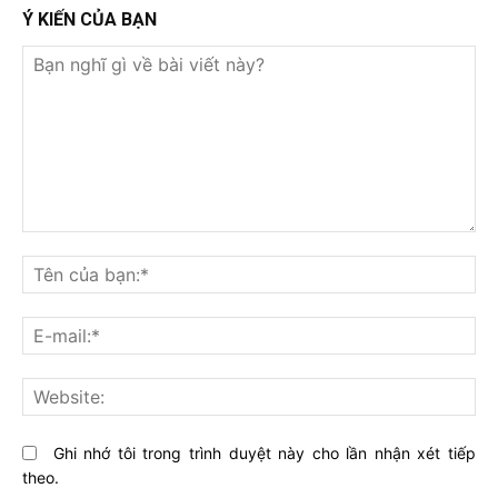
Ý KIẾN CỦA BẠN
Bạn
nghĩ
Tê
gì
củ
về
bạ
E-
bài
mai
viết
này?
Web
Ghi nhớ tôi trong trình duyệt này cho lần nhận xét tiếp
theo.