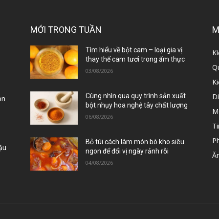
MỚI TRONG TUẦN
M
ị
Tìm hiểu về bột cam – loại gia vị
Ki
thay thế cam tươi trong ẩm thực
Qu
03/08/2026
K
D
Cùng nhìn qua quy trình sản xuất
òn
bột nhụy hoa nghệ tây chất lượng
M
06/08/2026
Ti
P
Bỏ túi cách làm món bò kho siêu
Đậu
ngon để đổi vị ngày rảnh rỗi
Ă
04/08/2026