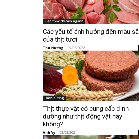
Kiến thức chuyên ngành
Các yếu tố ảnh hưởng đến màu sắ
của thịt tươi
Thu Hương
-
29/06/2022
Dinh dưỡng
Thịt thực vật có cung cấp dinh
dưỡng như thịt động vật hay
không?
Anh Vy
-
08/08/2021