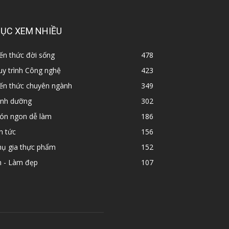
ỤC XEM NHIỀU
ến thức đời sống
478
y trình Công nghệ
423
iến thức chuyên ngành
349
inh dưỡng
302
ón ngon dễ làm
186
n tức
156
hụ gia thực phẩm
152
n - Làm đẹp
107