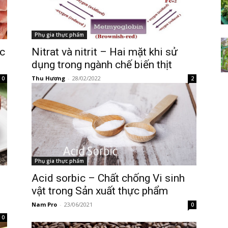
Phụ gia thực phẩm
c
Nitrat và nitrit – Hai mặt khi sử
dụng trong ngành chế biến thịt
Thu Hương
-
28/02/2022
0
2
Phụ gia thực phẩm
Acid sorbic – Chất chống Vi sinh
vật trong Sản xuất thực phẩm
Nam Pro
-
23/06/2021
0
0