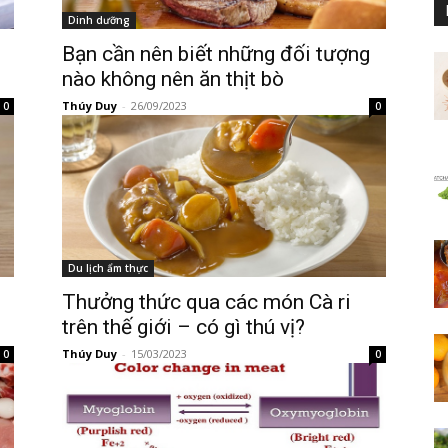
Dinh dưỡng
Bạn cần nên biết những đối tượng
nào không nên ăn thịt bò
Thúy Duy
-
26/09/2023
0
0
Du lịch ẩm thực
Thưởng thức qua các món Cà ri
trên thế giới – có gì thú vị?
Thúy Duy
-
15/03/2023
0
0