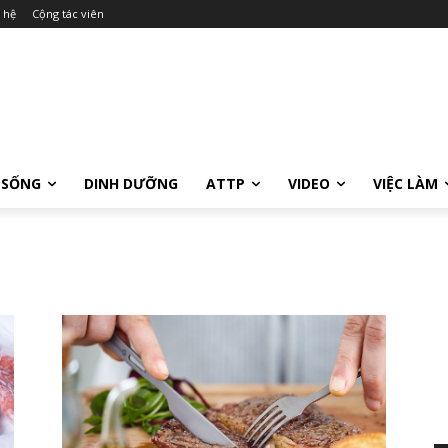
 hệ
Cộng tác viên
 SỐNG
DINH DƯỠNG
ATTP
VIDEO
VIỆC LÀM