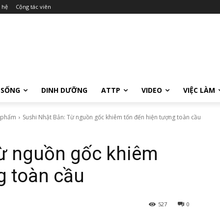
 hệ
Cộng tác viên
 SỐNG
DINH DƯỠNG
ATTP
VIDEO
VIỆC LÀM
c phẩm
Sushi Nhật Bản: Từ nguồn gốc khiêm tốn đến hiện tượng toàn cầu
Từ nguồn gốc khiêm
g toàn cầu
527
0