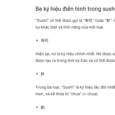
Ba ký hiệu điển hình trong sush
“Sushi” có thể được gọi là “寿司” hoặc “鮓” n
sự khác biệt và tính năng của mỗi loại.
寿司
Hiện tại, nó là ký hiệu chính nhất. Nó được 
được tạo ra trong thời kỳ Edo và có thể được
鮓
Trong ba loại, “Sushi” là ký hiệu lâu đời nh
men, và kế thừa từ “chua” (= chua).
鮨