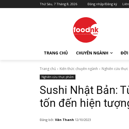
Thứ Sáu, 7 Tháng 8, 2026
Đăng nhập/Đăng ký
Liên
TRANG CHỦ
CHUYÊN NGÀNH
ĐỜI
Trang chủ
Kiến thức chuyên ngành
Nghiên cứu thự
Nghiên cứu thực phẩm
Sushi Nhật Bản: 
tốn đến hiện tượn
Đăng bởi:
Vân Thanh
12/10/2023