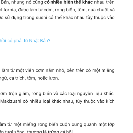
t Bản, nhưng nó cũng
có nhiều biến thể khác
nhau trên
California, được làm từ cơm, rong biển, tôm, dưa chuột và
ợc sử dụng trong sushi có thể khác nhau tùy thuộc vào
ồi có phải từ Nhật Bản?
ợc làm từ một viên cơm nắm nhỏ, bên trên có một miếng
gừ, cá trích, tôm, hoặc lươn.
cơm trộn giấm, rong biển và các loại nguyên liệu khác,
 Makizushi có nhiều loại khác nhau, tùy thuộc vào kích
c làm từ một miếng rong biển cuộn xung quanh một lớp
n tươi sống, thường là trứng cá hồi.