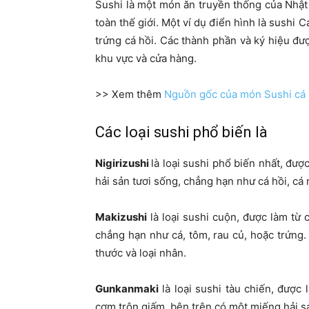
Sushi là một món ăn truyền thống của Nhậ
toàn thế giới. Một ví dụ điển hình là sushi 
trứng cá hồi. Các thành phần và ký hiệu đư
khu vực và cửa hàng.
>> Xem thêm
Nguồn gốc của món Sushi cá h
Các loại sushi phổ biến là
Nigirizushi
là loại sushi phổ biến nhất, đư
hải sản tươi sống, chẳng hạn như cá hồi, cá n
Makizushi
là loại sushi cuộn, được làm từ 
chẳng hạn như cá, tôm, rau củ, hoặc trứng.
thước và loại nhân.
Gunkanmaki
là loại sushi tàu chiến, đượ
cơm trộn giấm, bên trên có một miếng hải sả