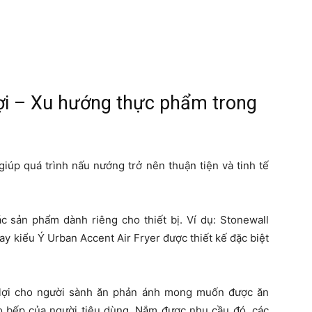
ện lợi – Xu hướng thực phẩm trong
iúp quá trình nấu nướng trở nên thuận tiện và tinh tế
ác sản phẩm dành riêng cho thiết bị. Ví dụ: Stonewall
y kiểu Ý Urban Accent Air Fryer được thiết kế đặc biệt
 lợi cho người sành ăn phản ánh mong muốn được ăn
o bếp của người tiêu dùng. Nắm được nhu cầu đó, các