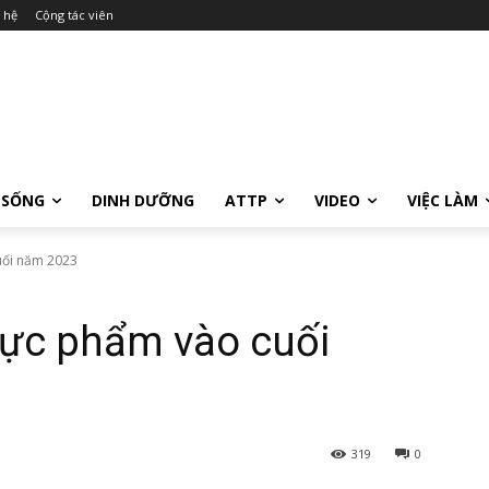
 hệ
Cộng tác viên
 SỐNG
DINH DƯỠNG
ATTP
VIDEO
VIỆC LÀM
uối năm 2023
hực phẩm vào cuối
319
0