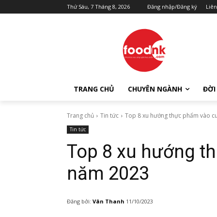
Thứ Sáu, 7 Tháng 8, 2026
Đăng nhập/Đăng ký
Liên
TRANG CHỦ
CHUYÊN NGÀNH
ĐỜI
Trang chủ
Tin tức
Top 8 xu hướng thực phẩm vào c
Tin tức
Top 8 xu hướng t
năm 2023
Đăng bởi:
Vân Thanh
11/10/2023