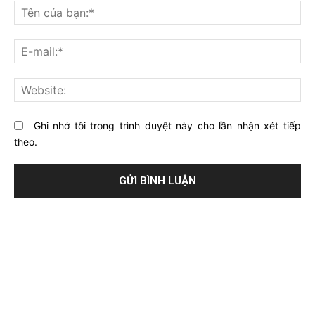
nghĩ
Tê
gì
củ
về
bạ
E-
bài
mai
viết
này?
Web
Ghi nhớ tôi trong trình duyệt này cho lần nhận xét tiếp
theo.