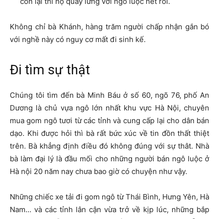
còn lại thì họ quay lưng với ngô luộc hết rồi.
Không chỉ bà Khánh, hàng trăm người chấp nhận gắn bó
với nghề này có nguy cơ mất đi sinh kế.
Đi tìm sự thật
Chúng tôi tìm đến bà Minh Báu ở số 60, ngõ 76, phố An
Dương là chủ vựa ngô lớn nhất khu vực Hà Nội, chuyên
mua gom ngô tươi từ các tỉnh và cung cấp lại cho dân bán
dạo. Khi được hỏi thì bà rất bức xúc về tin đồn thất thiệt
trên. Bà khẳng định điều đó không đúng với sự thât. Nhà
bà làm đại lý là đầu mối cho những người bán ngô luộc ở
Hà nội 20 năm nay chưa bao giờ có chuyện như vậy.
Những chiếc xe tải đi gom ngô từ Thái Bình, Hưng Yên, Hà
Nam… và các tỉnh lân cận vừa trở về kịp lúc, những bắp