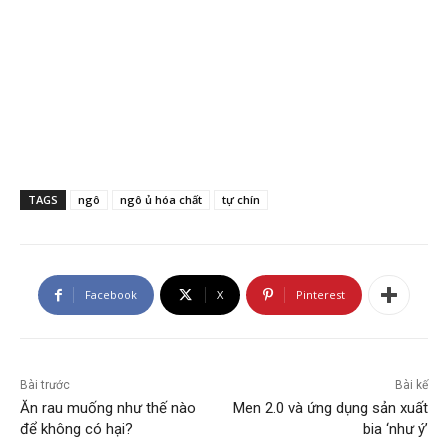
TAGS
ngô
ngô ủ hóa chất
tự chín
Facebook
X
Pinterest
Bài trước
Bài kế
Ăn rau muống như thế nào
Men 2.0 và ứng dụng sản xuất
để không có hại?
bia ‘như ý’