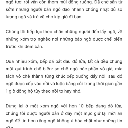
ngô tươi rói vẫn còn thơm mùi đồng ruộng. Đã chờ sẵn từ
sớm những người bán ngô dạo nhanh chóng nhặt đủ số
lượng ngô và trở về cho kịp giờ đi bán.
Chúng tôi tiếp tục theo chân những người đến lấy ngô, về
những xóm trọ nghèo nơi những bắp ngô được chế biến
trước khi đem bán.
Qua nhiều xóm, bếp đã bắt đầu đỏ lửa, tất cả đều chung
một qui trình chế biến: sơ chế ngô bóc phần vỏ già, mía
tách vỏ chẻ thành từng khúc xếp xuống đáy nồi, sau đó
ngô được xếp vào nồi và luộc bằng củi trong thời gian gần
1 giờ đồng hộ tùy theo nồi to hay nhỏ.
Dừng lại ở một xóm ngô với hơn 10 bếp đang đỏ lửa,
chúng tôi được người dân ở đây một mực giữ lại mời ăn
ngô để tin hơn rằng ngô không ủ hóa chất như những tin