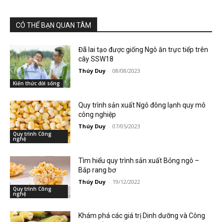
CÓ THỂ BẠN QUAN TÂM
Đã lai tạo được giống Ngô ăn trực tiếp trên
cây SSW18
Thúy Duy
-
08/08/2023
Kiến thức đời sống
Quy trình sản xuất Ngô đông lạnh quy mô
công nghiệp
Thúy Duy
-
07/05/2023
Quy trình Công
nghệ
Tìm hiểu quy trình sản xuất Bỏng ngô –
Bắp rang bơ
Thúy Duy
-
19/12/2022
Quy trình Công
nghệ
Khám phá các giá trị Dinh dưỡng và Công