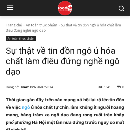
Trang chủ
An toàn thực phẩm
Sự thật về tin đồn ngô ủ hóa chất làm
điêu đứng nghề ngô dạo
An toàn thực phẩm
Sự thật về tin đồn ngô ủ hóa
chất làm điêu đứng nghề ngô
dạo
Đăng bởi:
Nam Pro
20/07/2014
1341
0
Thời gian gần đây trên các mạng xã hội lại rộ lên tin đồn
về việc
ngô
ủ hóa chất tự chín, làm không ít người hoang
mang, hàng trăm xe ngô dạo đang rong ruổi trên khắp
phố phường Hà Nội một lần nữa đứng trước nguy cơ mất
đi sinh kế.