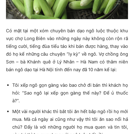
Có mặt tại một xóm chuyên bán dạo ngô luộc thuộc khu
vực chợ Long Biên vào những ngày này không còn rộn rã
tiếng cười, tiếng đùa tiếu táo khi bán được hàng, thay vào
đó họ kể những câu chuyện “ly kỳ” về ngô. Vợ chồng ông
Sơn – bà Khánh quê ở Lý Nhân – Hà Nam có thâm niên
bán ngô dạo tại Hà Nội tính đến nay đã 10 năm kể lại:
Tôi xếp ngô gọn gàng vào bao chở đi bán thì khách họ
hỏi: “Sao ngô lại xếp gọn gàng thế này? Để ủ thuốc
à?”.
Một vài người khác thì bắt tôi ăn hết bắp ngô rồi họ mới
mua. Mà cả ngày ai cũng như vậy thì tôi ăn sao nổi hả
chú? Đấy là với những người họ mua quen và tin tôi,