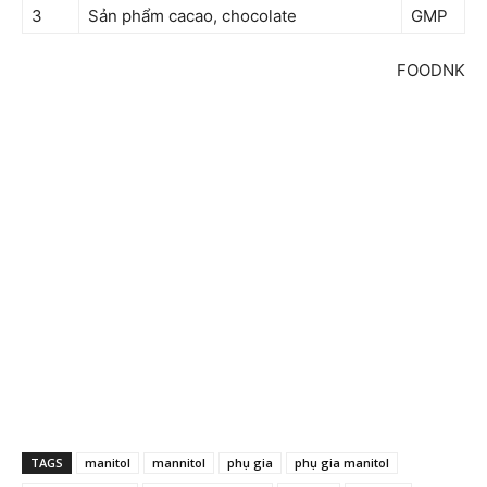
3
Sản phẩm cacao, chocolate
GMP
FOODNK
TAGS
manitol
mannitol
phụ gia
phụ gia manitol