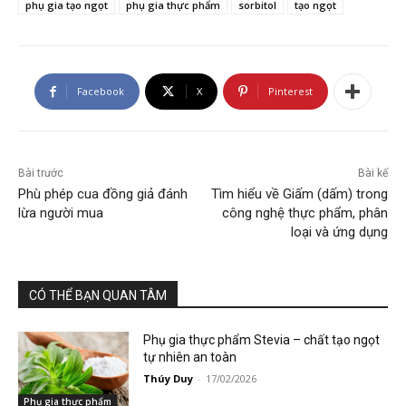
phụ gia tạo ngọt
phụ gia thực phẩm
sorbitol
tạo ngọt
Facebook
X
Pinterest
Bài trước
Bài kế
Phù phép cua đồng giả đánh
Tìm hiểu về Giấm (dấm) trong
lừa người mua
công nghệ thực phẩm, phân
loại và ứng dụng
CÓ THỂ BẠN QUAN TÂM
Phụ gia thực phẩm Stevia – chất tạo ngọt
tự nhiên an toàn
Thúy Duy
-
17/02/2026
Phụ gia thực phẩm