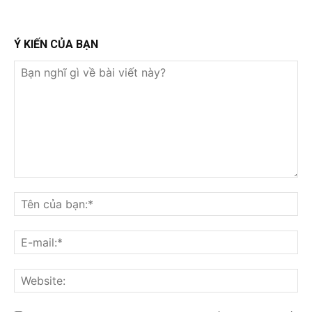
Ý KIẾN CỦA BẠN
Bạn
nghĩ
Tê
gì
củ
về
bạ
E-
bài
mai
viết
này?
Web