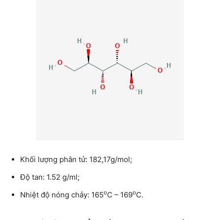
Khối lượng phân tử: 182,17g/mol;
Độ tan: 1.52 g/ml;
o
o
Nhiệt độ nóng chảy: 165
C – 169
C.