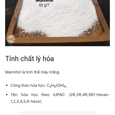
Tính chất lý hóa
Mannitol là tinh thể màu trắng.
Công thức hóa học: C
H
(OH)
6
8
6;
Tên hóa học theo IUPAC: (2R,3R,4R,5R)-Hexan-
1,2,3,4,5,6-hexol;