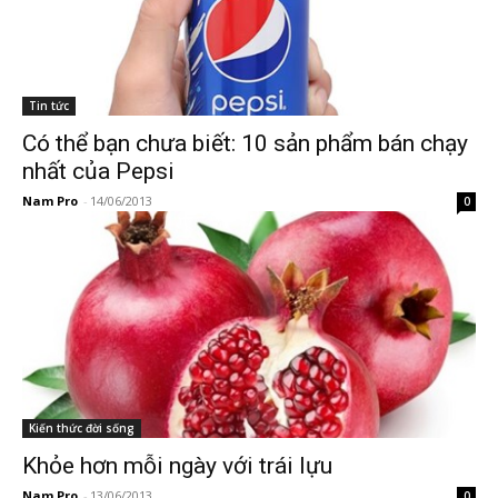
Tin tức
Có thể bạn chưa biết: 10 sản phẩm bán chạy
nhất của Pepsi
Nam Pro
-
14/06/2013
0
Kiến thức đời sống
Khỏe hơn mỗi ngày với trái lựu
Nam Pro
-
13/06/2013
0