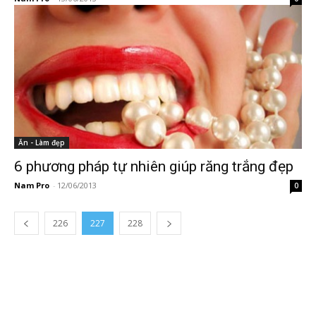
Ăn - Làm đẹp
6 phương pháp tự nhiên giúp răng trắng đẹp
Nam Pro
-
12/06/2013
0
226
227
228