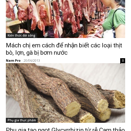
Kiến thức đời sống
Mách chị em cách để nhận biết các loại thịt
bò, lợn, gà bị bơm nước
Nam Pro
-
20/06/2013
0
Phụ gia thực phẩm
Phụ gia tạo ngọt Glycyrrhizin từ rễ Cam thảo