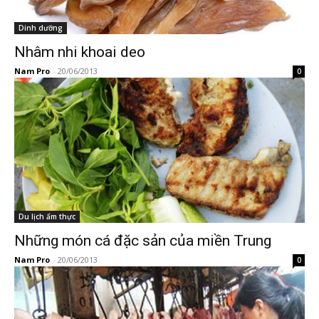
Dinh dưỡng
Nhâm nhi khoai deo
Nam Pro
-
20/06/2013
0
Du lịch ẩm thực
Những món cá đặc sản của miền Trung
Nam Pro
-
20/06/2013
0