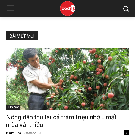
BÀI VIẾT MỚI
Tin tức
Nông dân thu lãi cả trăm triệu nhờ… mất
mùa vải thiều
Nam Pro
-
20/06/2013
0