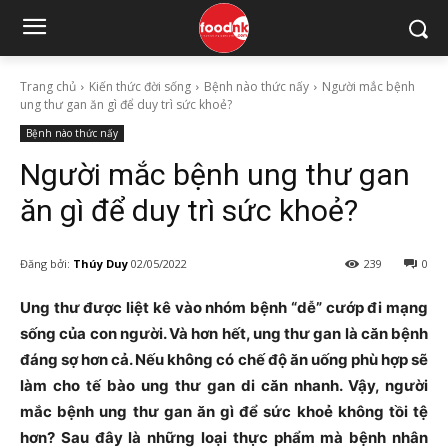
Trang chủ
Kiến thức đời sống
Bệnh nào thức nấy
Người mắc bệnh
ung thư gan ăn gì để duy trì sức khoẻ?
Bệnh nào thức nấy
Người mắc bệnh ung thư gan
ăn gì để duy trì sức khoẻ?
Đăng bởi:
Thúy Duy
02/05/2022
239
0
Ung thư được liệt kê vào nhóm bệnh “dễ” cướp đi mạng
sống của con người. Và hơn hết, ung thư gan là căn bệnh
đáng sợ hơn cả. Nếu không có chế độ ăn uống phù hợp sẽ
làm cho tế bào ung thư gan di căn nhanh. Vậy, người
mắc bệnh ung thư gan ăn gì để sức khoẻ không tồi tệ
hơn? Sau đây là những loại thực phẩm mà bệnh nhân