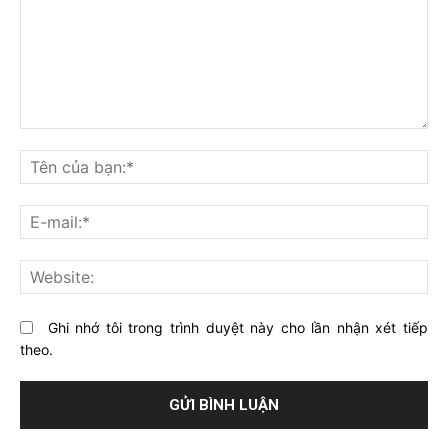
Bạn
nghĩ
Tê
gì
củ
về
bạ
E-
bài
mai
viết
này?
Web
Ghi nhớ tôi trong trình duyệt này cho lần nhận xét tiếp
theo.