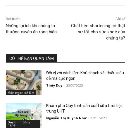
Bài trước
Bài kế
Những lợi ích khi chúng ta
Chất béo shortening có thật
thường xuyên ăn rong biển
sự tốt cho sức khoẻ của
chúng ta?
CÓ THỂ BẠN QUAN TÂM
Đổi vị với cách làm Khúc bạch vải thiều siêu
dễ mà cực ngon
Thúy Duy
-
25/07/2025
Món ngon dễ làm
Khám phá Quy trình sản xuất sữa tươi tiệt
trùng UHT
Nguyễn Thị Huỳnh Như
-
27/10/2023
Quy trình Công
nghệ