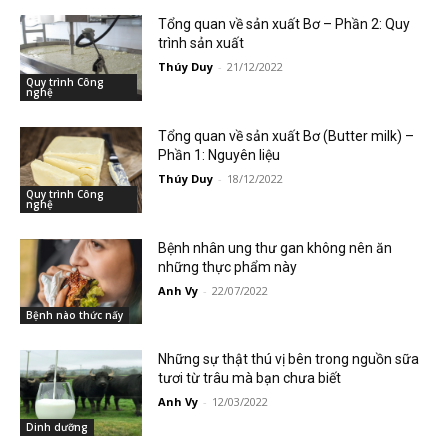
Tổng quan về sản xuất Bơ – Phần 2: Quy
trình sản xuất
Thúy Duy
-
21/12/2022
Quy trình Công
nghệ
Tổng quan về sản xuất Bơ (Butter milk) –
Phần 1: Nguyên liệu
Thúy Duy
-
18/12/2022
Quy trình Công
nghệ
Bệnh nhân ung thư gan không nên ăn
những thực phẩm này
Anh Vy
-
22/07/2022
Bệnh nào thức nấy
Những sự thật thú vị bên trong nguồn sữa
tươi từ trâu mà bạn chưa biết
Anh Vy
-
12/03/2022
Dinh dưỡng