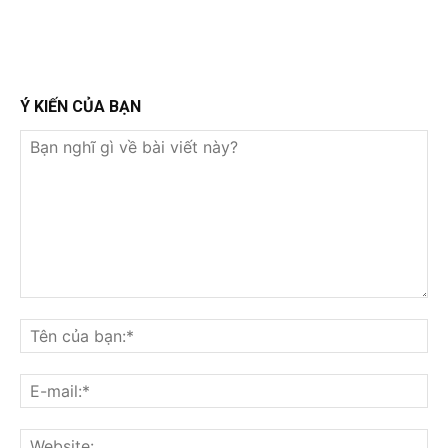
Ý KIẾN CỦA BẠN
Bạn
nghĩ
Tê
gì
củ
về
bạ
E-
bài
mai
viết
này?
Web