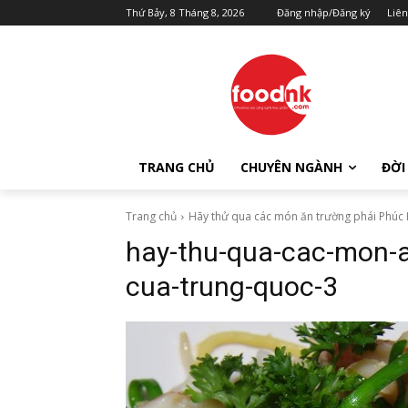
Thứ Bảy, 8 Tháng 8, 2026
Đăng nhập/Đăng ký
Liên
TRANG CHỦ
CHUYÊN NGÀNH
ĐỜI
Trang chủ
Hãy thử qua các món ăn trường phái Phúc 
hay-thu-qua-cac-mon-a
cua-trung-quoc-3