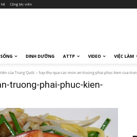
 hệ
Cộng tác viên
 SỐNG
DINH DƯỠNG
ATTP
VIDEO
VIỆC LÀM
Kiến của Trung Quốc
hay-thu-qua-cac-mon-an-truong-phai-phuc-kien-cua-tru
n-truong-phai-phuc-kien-