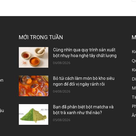
MỚI TRONG TUẦN
M
ị
Cùng nhìn qua quy trình sản xuất
Ki
bột nhụy hoa nghệ tây chất lượng
Qu
06/08/2026
K
D
Bỏ túi cách làm món bò kho siêu
òn
ngon để đổi vị ngày rảnh rỗi
M
04/08/2026
Ti
P
Bạn đã phân biệt bột matcha và
Đậu
bột trà xanh như thế nào?
Ă
05/08/2026