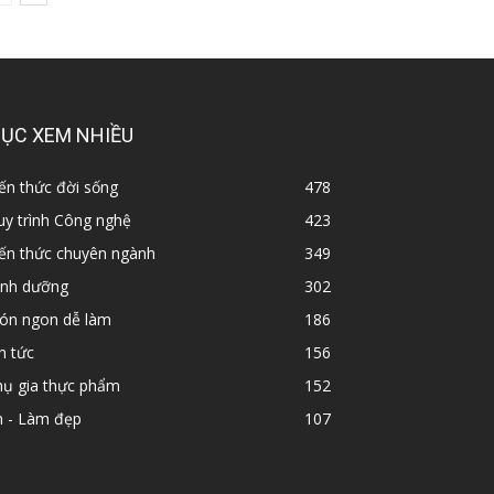
ỤC XEM NHIỀU
ến thức đời sống
478
y trình Công nghệ
423
iến thức chuyên ngành
349
inh dưỡng
302
ón ngon dễ làm
186
n tức
156
hụ gia thực phẩm
152
n - Làm đẹp
107