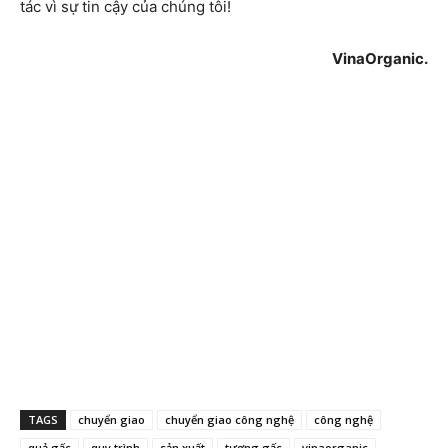
tác vì sự tin cậy của chúng tôi!
VinaOrganic.
TAGS
chuyển giao
chuyển giao công nghệ
công nghệ
quả gấc
quy trình
sản xuất
tương gấc
vinaorganic