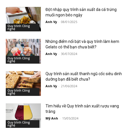
Đột nhập quy trình sản xuất da cá trứng
muối ngon béo ngậy
Anh Vy
-
08/01/2025
Quy trình Công
nghệ
Những điểm nổi bật và quy trình làm kem
Gelato có thể bạn chưa biết?
Anh Vy
-
30/07/2024
Quy trình Công
nghệ
Quy trình sản xuất thanh ngũ cốc siêu dinh
dưỡng bạn đã biết chưa?
Anh Vy
-
21/06/2024
Quy trình Công
nghệ
Tìm hiểu về Quy trình sản xuất rượu vang
trắng
Mỹ Anh
-
15/05/2024
Quy trình Công
nghệ