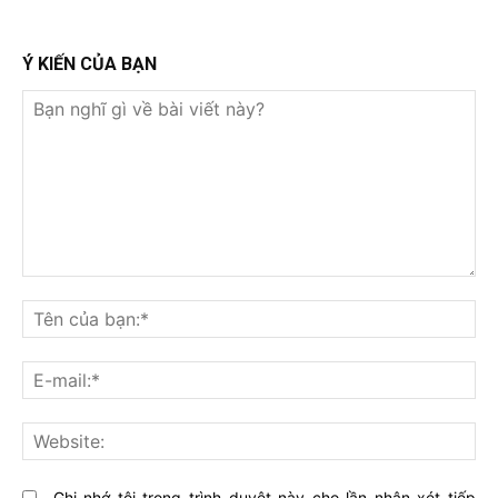
Ý KIẾN CỦA BẠN
Bạn
nghĩ
Tê
gì
củ
về
bạ
E-
bài
mai
viết
này?
Web
Ghi nhớ tôi trong trình duyệt này cho lần nhận xét tiếp