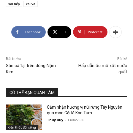
xôi nếp
xôi vò
Facebook
X
Pinterest
Bài trước
Bài kế
Săn cá ‘lạ’ trên dòng Nậm
Hấp dẫn ốc mỡ xốt nước
Kim
quất
CÓ THỂ BẠN QUAN TÂM
Cảm nhận hương vị núi rừng Tây Nguyên
qua món Gỏi lá Kon Tum
Thúy Duy
-
13/04/2026
Kiến thức đời sống