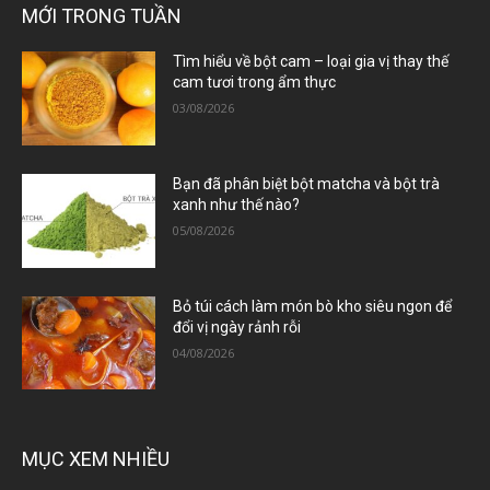
MỚI TRONG TUẦN
Tìm hiểu về bột cam – loại gia vị thay thế
cam tươi trong ẩm thực
03/08/2026
Bạn đã phân biệt bột matcha và bột trà
xanh như thế nào?
05/08/2026
Bỏ túi cách làm món bò kho siêu ngon để
đổi vị ngày rảnh rỗi
04/08/2026
MỤC XEM NHIỀU