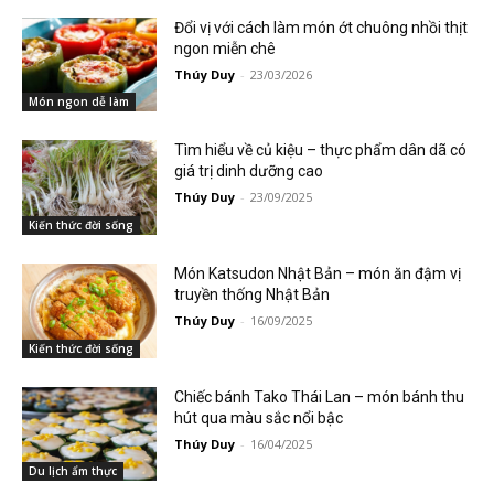
Đổi vị với cách làm món ớt chuông nhồi thịt
ngon miễn chê
Thúy Duy
-
23/03/2026
Món ngon dễ làm
Tìm hiểu về củ kiệu – thực phẩm dân dã có
giá trị dinh dưỡng cao
Thúy Duy
-
23/09/2025
Kiến thức đời sống
Món Katsudon Nhật Bản – món ăn đậm vị
truyền thống Nhật Bản
Thúy Duy
-
16/09/2025
Kiến thức đời sống
Chiếc bánh Tako Thái Lan – món bánh thu
hút qua màu sắc nổi bậc
Thúy Duy
-
16/04/2025
Du lịch ẩm thực