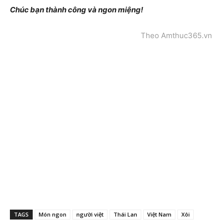
Chúc bạn thành công và ngon miệng!
Theo Amthuc365.vn
TAGS
Món ngon
người việt
Thái Lan
Việt Nam
Xôi