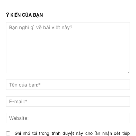
Ý KIẾN CỦA BẠN
Bạn
nghĩ
Tê
gì
củ
về
bạ
E-
bài
mai
viết
này?
Web
Ghi nhớ tôi trong trình duyệt này cho lần nhận xét tiếp