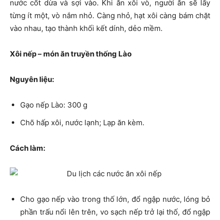
nước cốt dừa và sợi vào. Khi ăn xôi vò, người ăn sẽ lấy
từng ít một, vò nắm nhỏ. Càng nhỏ, hạt xôi càng bám chặt
vào nhau, tạo thành khối kết dính, dẻo mềm.
Xôi nếp – món ăn truyền thống Lào
Nguyên liệu:
Gạo nếp Lào: 300 g
Chõ hấp xôi, nước lạnh; Lạp ăn kèm.
Cách làm:
Cho gạo nếp vào trong thố lớn, đổ ngập nước, lóng bỏ
phần trấu nổi lên trên, vo sạch nếp trở lại thố, đổ ngập