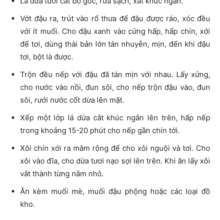
Lá dứa tươi cắt bỏ gốc, rửa sạch, xắt khúc ngắn.
Vớt đậu ra, trút vào rổ thưa để đậu được ráo, xóc đều
với ít muối. Cho đậu xanh vào cửng hấp, hấp chín, xới
để tơi, dùng thài bản lớn tán nhuyễn, mịn, đến khi đậu
tơi, bột là được.
Trộn đều nếp với đậu đã tán mịn với nhau. Lấy xửng,
cho nước vào nồi, đun sôi, cho nếp trộn đậu vào, đun
sôi, rưới nước cốt dừa lên mặt.
Xếp một lớp lá dứa cắt khúc ngắn lên trên, hấp nếp
trong khoảng 15-20 phút cho nếp gần chín tới.
Xôi chín xới ra mâm rộng để cho xôi nguội và tơi. Cho
xôi vào đĩa, cho dừa tươi nạo sợi lên trên. Khi ăn lấy xôi
vắt thành từng nắm nhỏ.
Ăn kèm muối mè, muối đậu phộng hoặc các loại đồ
kho.