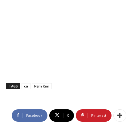
TAGS
cá
Nậm Kim
Facebook
X
Pinterest