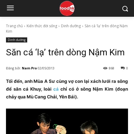
Trang chủ
Kiến thức đời sống
Dinh dưỡng
Săn cá 'lạ' trên dòng Nậm
Kim
Dinh dưỡng
Săn cá ‘lạ’ trên dòng Nậm Kim
Đăng bởi:
Nam Pro
02/05/2013
868
0
Tối đến, anh Mùa A Sư cùng vợ con lại xách lưới ra sông
để săn cá Khuy, loài
cá
chỉ có ở sông Nậm Kim (đoạn
chảy qua Mù Cang Chải, Yên Bái).