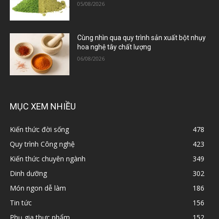
05/08/2026
Cùng nhìn qua quy trình sản xuất bột nhụy
hoa nghệ tây chất lượng
06/08/2026
MỤC XEM NHIỀU
Kiến thức đời sống
478
Quy trình Công nghệ
423
Kiến thức chuyên ngành
349
Dinh dưỡng
302
Món ngon dễ làm
186
Tin tức
156
Phụ gia thực phẩm
152