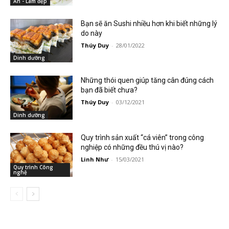
Ăn - Làm đẹp
Bạn sẽ ăn Sushi nhiều hơn khi biết những lý
do này
Thúy Duy
-
28/01/2022
Dinh dưỡng
Những thói quen giúp tăng cân đúng cách
bạn đã biết chưa?
Thúy Duy
-
03/12/2021
Dinh dưỡng
Quy trình sản xuất “cá viên” trong công
nghiệp có những đều thú vị nào?
Linh Như
-
15/03/2021
Quy trình Công
nghệ