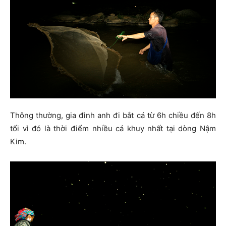
Thông thường, gia đình anh đi bắt cá từ 6h chiều đến 8h
tối vì đó là thời điểm nhiều cá khuy nhất tại dòng Nậm
Kim.