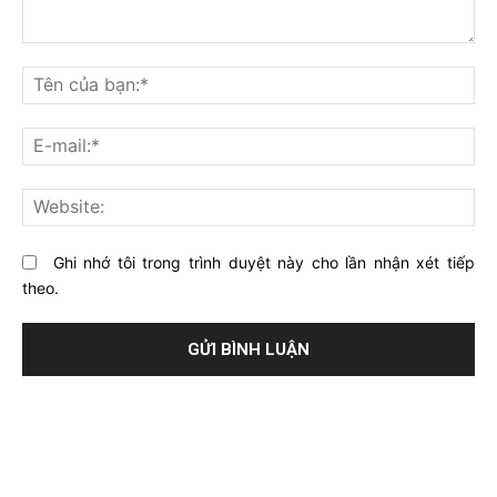
Bạn
nghĩ
Tê
gì
củ
về
bạ
E-
bài
mai
viết
này?
Web
Ghi nhớ tôi trong trình duyệt này cho lần nhận xét tiếp
theo.