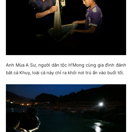
Anh Mùa A Sư, người dân tộc H’Mong cùng gia đình đánh
bắt cá Khuy, loài cá này chỉ ra khỏi nơi trú ấn vào buổi tối.