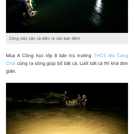
Công việc săn cá diễn ra vào ban đêm
Mùa A Công học lớp 8 bán trú trường
THCS Mù Cang
Chải
cũng ra sông giúp bố bắt cá. Lưới bắt cá thì khá đơn
giản.