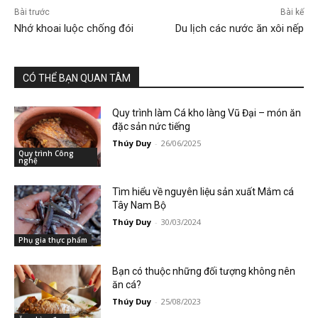
Bài trước
Bài kế
Nhớ khoai luộc chống đói
Du lịch các nước ăn xôi nếp
CÓ THỂ BẠN QUAN TÂM
Quy trình làm Cá kho làng Vũ Đại – món ăn
đặc sản nức tiếng
Thúy Duy
-
26/06/2025
Quy trình Công
nghệ
Tìm hiểu về nguyên liệu sản xuất Mắm cá
Tây Nam Bộ
Thúy Duy
-
30/03/2024
Phụ gia thực phẩm
Bạn có thuộc những đối tượng không nên
ăn cá?
Thúy Duy
-
25/08/2023