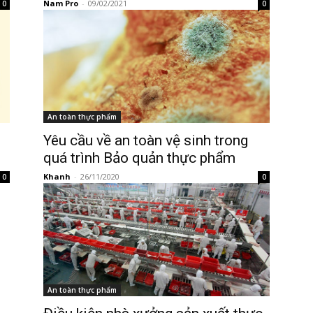
Nam Pro
-
09/02/2021
0
0
An toàn thực phẩm
Yêu cầu về an toàn vệ sinh trong
quá trình Bảo quản thực phẩm
Khanh
-
26/11/2020
0
0
An toàn thực phẩm