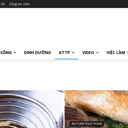
 hệ
Cộng tác viên
 SỐNG
DINH DƯỠNG
ATTP
VIDEO
VIỆC LÀM
AN TOÀN THỰC PHẨM