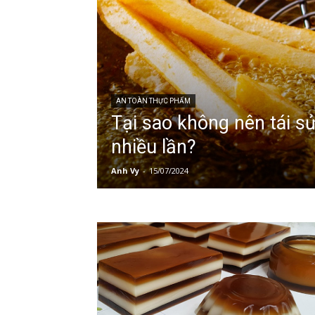
AN TOÀN THỰC PHẨM
Tại sao không nên tái s
nhiều lần?
Anh Vy
-
15/07/2024