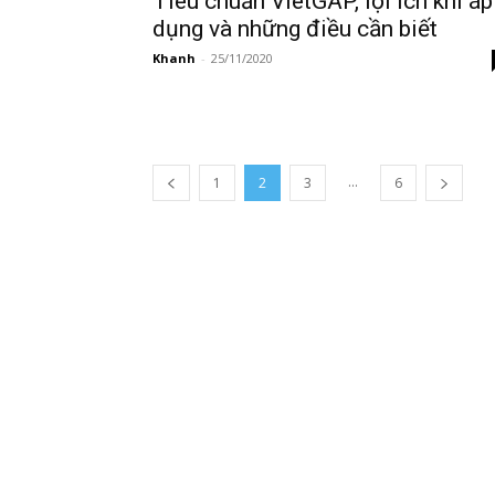
Tiêu chuẩn VietGAP, lợi ích khi áp
dụng và những điều cần biết
Khanh
-
25/11/2020
...
1
2
3
6