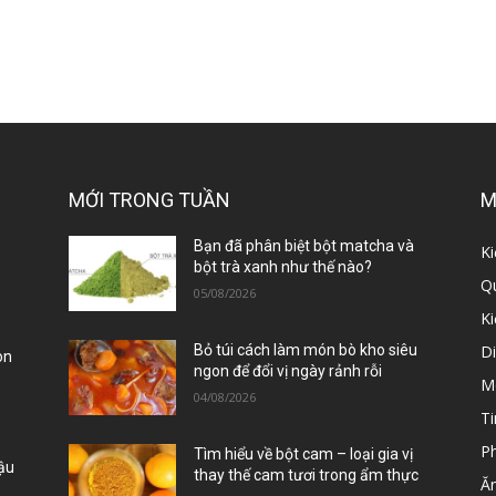
MỚI TRONG TUẦN
M
ị
Bạn đã phân biệt bột matcha và
Ki
bột trà xanh như thế nào?
Qu
05/08/2026
K
D
Bỏ túi cách làm món bò kho siêu
òn
ngon để đổi vị ngày rảnh rỗi
M
04/08/2026
Ti
P
Tìm hiểu về bột cam – loại gia vị
Đậu
thay thế cam tươi trong ẩm thực
Ă