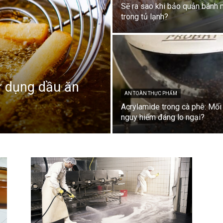
Sẽ ra sao khi bảo quản bánh 
trong tủ lạnh?
ử dụng dầu ăn
AN TOÀN THỰC PHẨM
Acrylamide trong cà phê: Mối
nguy hiểm đáng lo ngại?