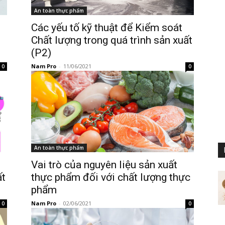
An toàn thực phẩm
Các yếu tố kỹ thuật để Kiểm soát
Chất lượng trong quá trình sản xuất
(P2)
Nam Pro
-
11/06/2021
0
0
An toàn thực phẩm
Vai trò của nguyên liệu sản xuất
ất
thực phẩm đối với chất lượng thực
phẩm
Nam Pro
-
02/06/2021
0
0