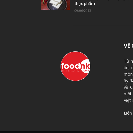
thực phẩm
09/06/2013
VỀ 
Từ m
tin,
môn 
ấy đ
về C
một
Việt
Liên