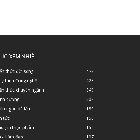
ỤC XEM NHIỀU
ến thức đời sống
478
y trình Công nghệ
423
iến thức chuyên ngành
349
inh dưỡng
302
ón ngon dễ làm
186
n tức
156
hụ gia thực phẩm
152
n - Làm đẹp
107