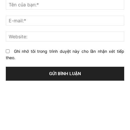
nghĩ
Tê
gì
củ
về
bạ
E-
bài
mai
viết
này?
Web
Ghi nhớ tôi trong trình duyệt này cho lần nhận xét tiếp
theo.