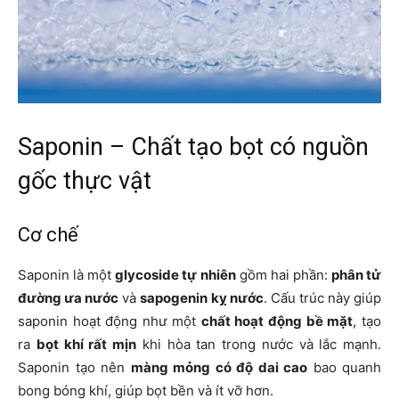
Saponin – Chất tạo bọt có nguồn
gốc thực vật
Cơ chế
Saponin là một
glycoside tự nhiên
gồm hai phần:
phân tử
đường ưa nước
và
sapogenin kỵ nước
. Cấu trúc này giúp
saponin hoạt động như một
chất hoạt động bề mặt
, tạo
ra
bọt khí rất mịn
khi hòa tan trong nước và lắc mạnh.
Saponin tạo nên
màng mỏng có độ dai cao
bao quanh
bong bóng khí, giúp bọt bền và ít vỡ hơn.