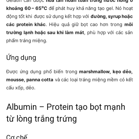
Gelatin cần được
hòa tan hoàn toàn trong nước nóng ở
o
khoảng 60 – 65
C
để phát huy khả năng tạo gel. Nó hoạt
động tốt khi được sử dụng kết hợp với
đường, syrup hoặc
các protein khác
. Hiệu quả giữ bọt cao hơn trong
môi
trường lạnh hoặc sau khi làm mát
, phù hợp với các sản
phẩm tráng miệng.
Ứng dụng
Được ứng dụng phổ biến trong
marshmallow, kẹo dẻo,
mousse, panna cotta
và các loại tráng miệng mềm có kết
cấu xốp, dẻo.
Albumin – Protein tạo bọt mạnh
từ lòng trắng trứng
Cơ chế