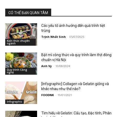
CÓ THỂ BẠN QUAN TÂM
Các yếu tố ảnh hưởng đến quá trình tiệt
trùng
Trịnh Nhất Sinh
-
05/07/2025
Kiến thức chuyên
ngành
Bật mí công thức và quy trình làm thịt đông
chuẩn vị Hà Nội
Anh Vy
-
10/08/2024
Quy trình Công
nghệ
[Infographic] Collagen và Gelatin giống và
khác nhau như thế nào?
FOODNK
-
19/01/2021
Infographic
Tìm hiểu về Gelatin: Cấu tạo, Đặc tính, Phân