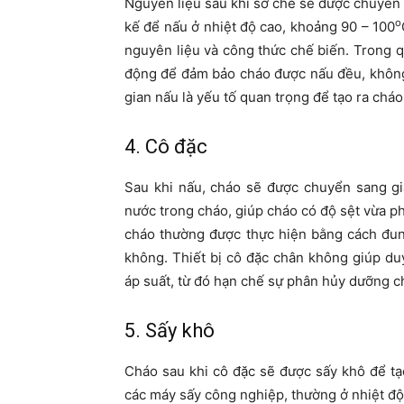
Nguyên liệu sau khi sơ chế sẽ được chuyển 
o
kế để nấu ở nhiệt độ cao, khoảng 90 – 100
nguyên liệu và công thức chế biến. Trong q
động để đảm bảo cháo được nấu đều, không 
gian nấu là yếu tố quan trọng để tạo ra ch
4. Cô đặc
Sau khi nấu, cháo sẽ được chuyển sang g
nước trong cháo, giúp cháo có độ sệt vừa ph
cháo thường được thực hiện bằng cách đun 
không. Thiết bị cô đặc chân không giúp du
áp suất, từ đó hạn chế sự phân hủy dưỡng c
5. Sấy khô
Cháo sau khi cô đặc sẽ được sấy khô để tạo
các máy sấy công nghiệp, thường ở nhiệt độ