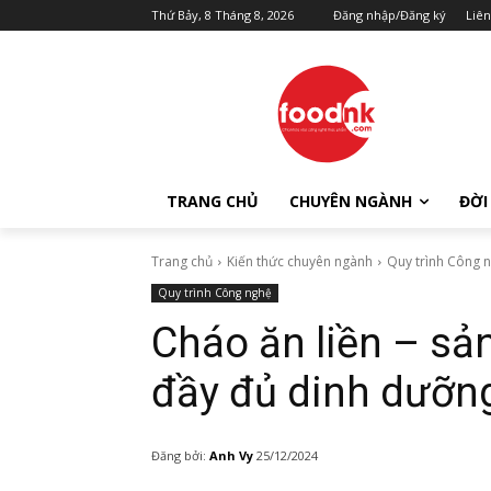
Thứ Bảy, 8 Tháng 8, 2026
Đăng nhập/Đăng ký
Liên
TRANG CHỦ
CHUYÊN NGÀNH
ĐỜI
Trang chủ
Kiến thức chuyên ngành
Quy trình Công 
Quy trình Công nghệ
Cháo ăn liền – sả
đầy đủ dinh dưỡn
Đăng bởi:
Anh Vy
25/12/2024