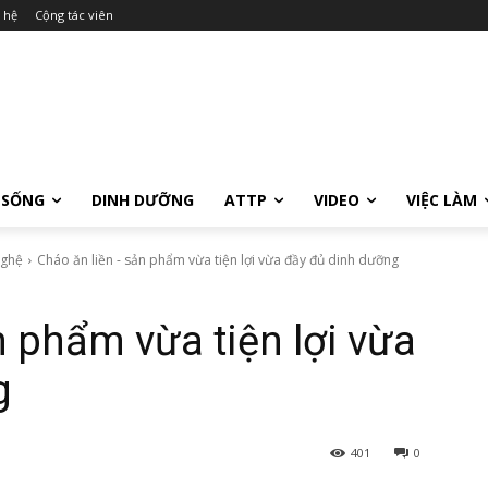
 hệ
Cộng tác viên
 SỐNG
DINH DƯỠNG
ATTP
VIDEO
VIỆC LÀM
nghệ
Cháo ăn liền - sản phẩm vừa tiện lợi vừa đầy đủ dinh dưỡng
n phẩm vừa tiện lợi vừa
g
401
0