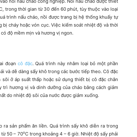
vào nồi nấu cháo công nghiệp. Nồi nấu cháo được thiết
C, trong thời gian từ 30 đến 60 phút, tùy thuộc vào loại
uá trình nấu cháo, nồi được trang bị hệ thống khuấy tự
bị cháy hoặc vón cục. Việc kiểm soát nhiệt độ và thời
áo có độ mềm mịn và hương vị ngon.
iai đoạn
cô đặc
. Quá trình này nhằm loại bỏ một phần
ải và dễ dàng sấy khô trong các bước tiếp theo. Cô đặc
sôi ở áp suất thấp hoặc sử dụng thiết bị cô đặc chân
y trì hương vị và dinh dưỡng của cháo bằng cách giảm
hất do nhiệt độ sôi của nước được giảm xuống.
 ra sản phẩm ăn liền. Quá trình sấy khô diễn ra trong
o
 từ 50 – 70
C trong khoảng 4 – 6 giờ. Nhiệt độ sấy phải