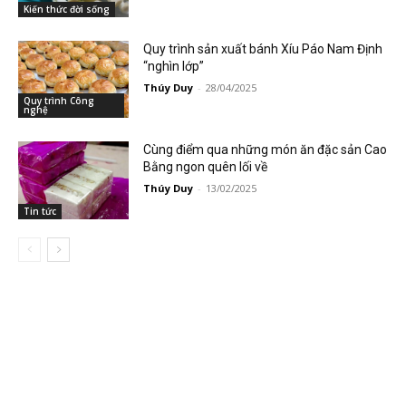
Kiến thức đời sống
Quy trình sản xuất bánh Xíu Páo Nam Định
“nghìn lớp”
Thúy Duy
-
28/04/2025
Quy trình Công
nghệ
Cùng điểm qua những món ăn đặc sản Cao
Bằng ngon quên lối về
Thúy Duy
-
13/02/2025
Tin tức