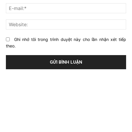
về
bạ
E-
bài
mai
viết
này?
Web
Ghi nhớ tôi trong trình duyệt này cho lần nhận xét tiếp
theo.