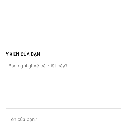
Ý KIẾN CỦA BẠN
Bạn
nghĩ
Tê
gì
củ