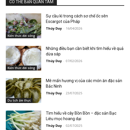
CÓ THỂ BẠN QUAN TÂM
Sự cầu kì trong cách sơ chế ốc sên
Escargot của Pháp
Thúy Duy
-
16/04/2026
Kiến thức đời sống
Những điều bạn cần biết khi tìm hiểu về quả
dừa sáp
Thúy Duy
-
07/02/2026
Kiến thức đời sống
Mê mẩn hương vị của các món ăn đặc sản
Bắc Ninh
Thúy Duy
-
23/07/2025
Du lịch ẩm thực
Tìm hiểu về cây Bồn Bồn – đặc sản Bạc
Liêu mọc hoang dại
Thúy Duy
-
02/07/2025