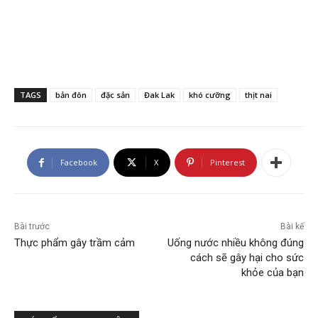
TAGS
bản đôn
đặc sản
Đak Lak
khó cưỡng
thịt nai
Facebook
X
Pinterest
Bài trước
Bài kế
Thực phẩm gây trầm cảm
Uống nước nhiều không đúng
cách sẽ gây hại cho sức
khỏe của bạn