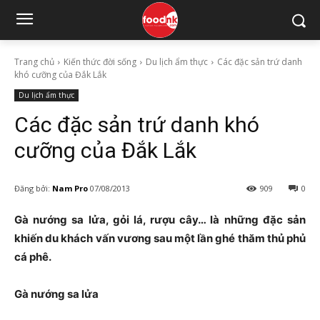
Trang chủ
Kiến thức đời sống
Du lịch ẩm thực
Các đặc sản trứ danh
khó cưỡng của Đắk Lắk
Du lịch ẩm thực
Các đặc sản trứ danh khó
cưỡng của Đắk Lắk
Đăng bởi:
Nam Pro
07/08/2013
909
0
Gà nướng sa lửa, gỏi lá, rượu cây… là những đặc sản
khiến du khách vấn vương sau một lần ghé thăm thủ phủ
cá phê.
Gà nướng sa lửa