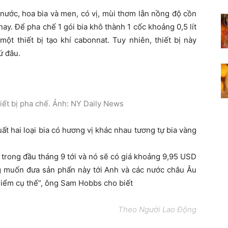
nước, hoa bia và men, có vị, mùi thơm lẫn nồng độ cồn
nay. Để pha chế 1 gói bia khô thành 1 cốc khoảng 0,5 lít
một thiết bị tạo khí cabonnat. Tuy nhiên, thiết bị này
ứ đâu.
hiết bị pha chế. Ảnh: NY Daily News
ất hai loại bia có hương vị khác nhau tương tự bia vàng
y trong đầu tháng 9 tới và nó sẽ có giá khoảng 9,95 USD
g muốn đưa sản phẩn này tới Anh và các nước châu Âu
điểm cụ thể”, ông Sam Hobbs cho biết
Theo Người Lao Động