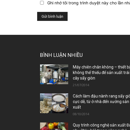
Ghi nhớ tôi trong trình duyệt này cho lần nh
bài
viết
này?
BÌNH LUẬN NHIỀU
Máy chiên chân không – thiết b
không thể thiếu để sản xuất trái
cây sấy giòn
21/07/2014
Cách làm đậu nành rang sấy gi
cực dễ, từ ở nhà đến xưởng sản
xuất
08/10/2014
Quy trình công nghệ sản xuất 