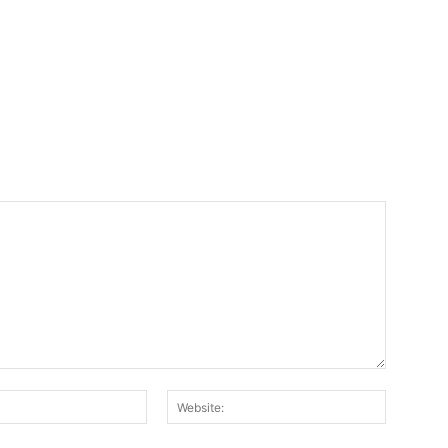
E-
Website:
mail:*