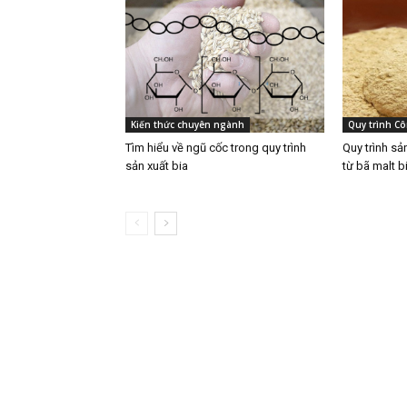
Kiến thức chuyên ngành
Quy trình C
Tìm hiểu về ngũ cốc trong quy trình
Quy trình sả
sản xuất bia
từ bã malt bi