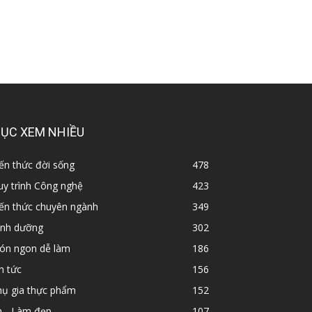
ỤC XEM NHIỀU
ến thức đời sống
478
y trình Công nghệ
423
iến thức chuyên ngành
349
inh dưỡng
302
ón ngon dễ làm
186
n tức
156
hụ gia thực phẩm
152
n - Làm đẹp
107