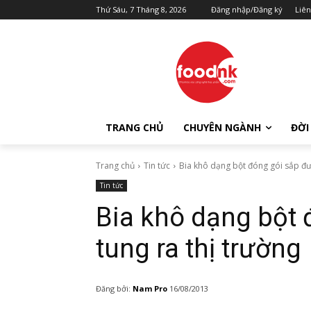
Thứ Sáu, 7 Tháng 8, 2026
Đăng nhập/Đăng ký
Liên
TRANG CHỦ
CHUYÊN NGÀNH
ĐỜI
Trang chủ
Tin tức
Bia khô dạng bột đóng gói sắp đượ
Tin tức
Bia khô dạng bột 
tung ra thị trường
Đăng bởi:
Nam Pro
16/08/2013