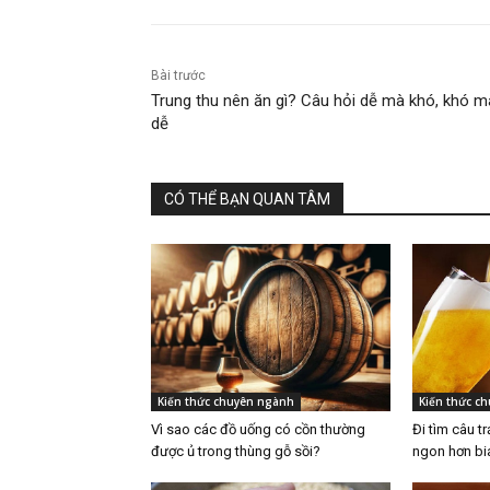
Bài trước
Trung thu nên ăn gì? Câu hỏi dễ mà khó, khó m
dễ
CÓ THỂ BẠN QUAN TÂM
Kiến thức chuyên ngành
Kiến thức c
Vì sao các đồ uống có cồn thường
Đi tìm câu tr
được ủ trong thùng gỗ sồi?
ngon hơn bi