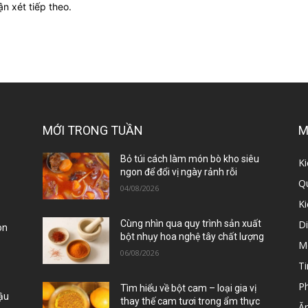
ận xét tiếp theo.
MỚI TRONG TUẦN
M
ị
Bỏ túi cách làm món bò kho siêu
Ki
ngon để đổi vị ngày rảnh rỗi
Qu
04/08/2026
K
D
Cùng nhìn qua quy trình sản xuất
òn
bột nhụy hoa nghệ tây chất lượng
M
06/08/2026
Ti
P
Tìm hiểu về bột cam – loại gia vị
Đậu
thay thế cam tươi trong ẩm thực
Ă