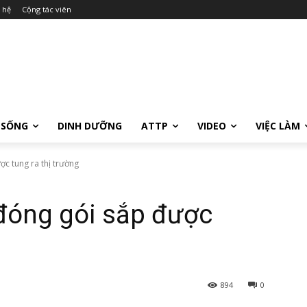
 hệ
Cộng tác viên
 SỐNG
DINH DƯỠNG
ATTP
VIDEO
VIỆC LÀM
c tung ra thị trường
đóng gói sắp được
894
0