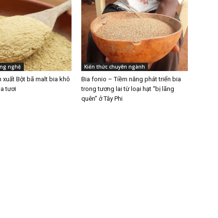
ông nghệ
Kiến thức chuyên ngành
n xuất Bột bã malt bia khô
Bia fonio – Tiềm năng phát triển bia
a tươi
trong tương lai từ loại hạt “bị lãng
quên” ở Tây Phi