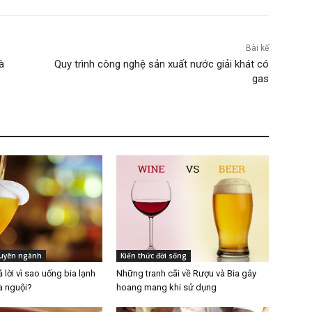
Bài kế
à
Quy trình công nghệ sản xuất nước giải khát có
gas
huyên ngành
Kiến thức đời sống
ả lời vì sao uống bia lạnh
Những tranh cãi về Rượu và Bia gây
a nguội?
hoang mang khi sử dụng