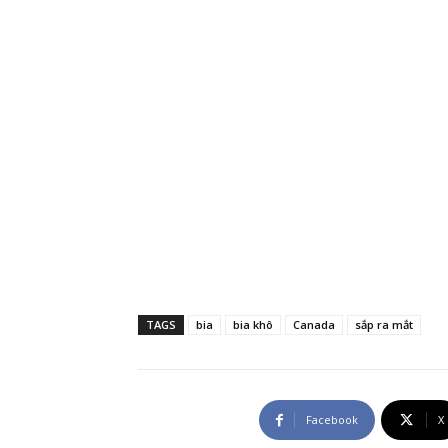
TAGS
bia
bia khô
Canada
sắp ra mắt
Facebook
X