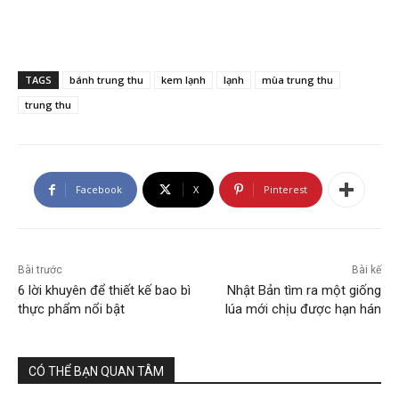
TAGS
bánh trung thu
kem lạnh
lạnh
mùa trung thu
trung thu
Facebook
X
Pinterest
Bài trước
Bài kế
6 lời khuyên để thiết kế bao bì
Nhật Bản tìm ra một giống
thực phẩm nổi bật
lúa mới chịu được hạn hán
CÓ THỂ BẠN QUAN TÂM