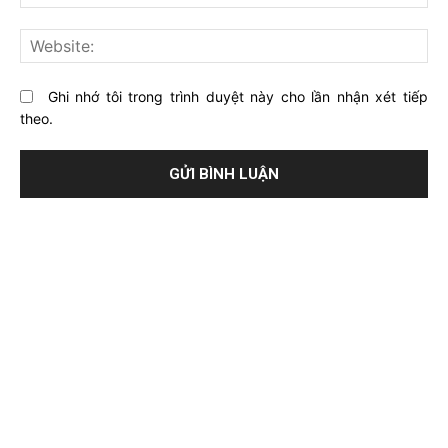
mai
viết
này?
Web
Ghi nhớ tôi trong trình duyệt này cho lần nhận xét tiếp
theo.