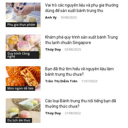
Vai trò các nguyên liệu và phụ gia thường
dùng để sản xuất bánh trung thu
Anh Vy
-
10/08/2025
Phụ gia thực phẩm
Khám phá quy trình sản xuất bánh Trung
thu lạnh chuẩn Singapore
Thúy Duy
-
03/08/2025
Quy trình Công
nghệ
Bạn đã thử tìm hiểu về nguyên liệu làm
bánh trung thu chưa?
Trần Thị Diễm Tiên
-
11/07/2023
Món ngon dễ làm
Các loại Bánh trung thu nổi tiếng bạn đã
thưởng thức chưa?
Thúy Duy
-
21/08/2022
Du lịch ẩm thực