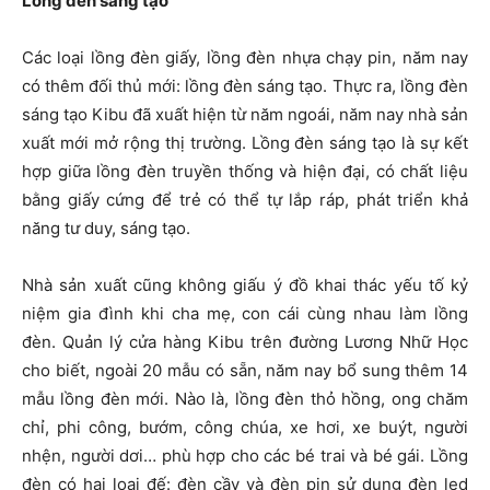
Lồng đèn sáng tạo
Các loại lồng đèn giấy, lồng đèn nhựa chạy pin, năm nay
có thêm đối thủ mới: lồng đèn sáng tạo. Thực ra, lồng đèn
sáng tạo Kibu đã xuất hiện từ năm ngoái, năm nay nhà sản
xuất mới mở rộng thị trường. Lồng đèn sáng tạo là sự kết
hợp giữa lồng đèn truyền thống và hiện đại, có chất liệu
bằng giấy cứng để trẻ có thể tự lắp ráp, phát triển khả
năng tư duy, sáng tạo.
Nhà sản xuất cũng không giấu ý đồ khai thác yếu tố kỷ
niệm gia đình khi cha mẹ, con cái cùng nhau làm lồng
đèn. Quản lý cửa hàng Kibu trên đường Lương Nhữ Học
cho biết, ngoài 20 mẫu có sẵn, năm nay bổ sung thêm 14
mẫu lồng đèn mới. Nào là, lồng đèn thỏ hồng, ong chăm
chỉ, phi công, bướm, công chúa, xe hơi, xe buýt, người
nhện, người dơi… phù hợp cho các bé trai và bé gái. Lồng
đèn có hai loại đế: đèn cầy và đèn pin sử dụng đèn led