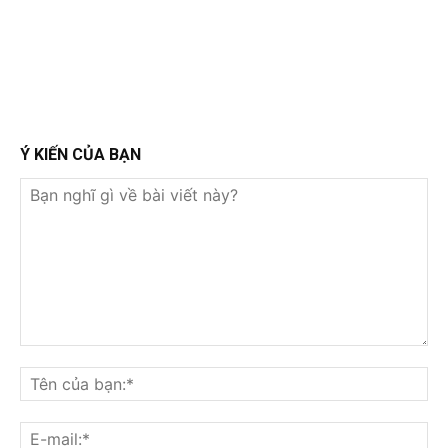
Ý KIẾN CỦA BẠN
Bạn
nghĩ
Tê
gì
củ
về
bạ
E-
bài