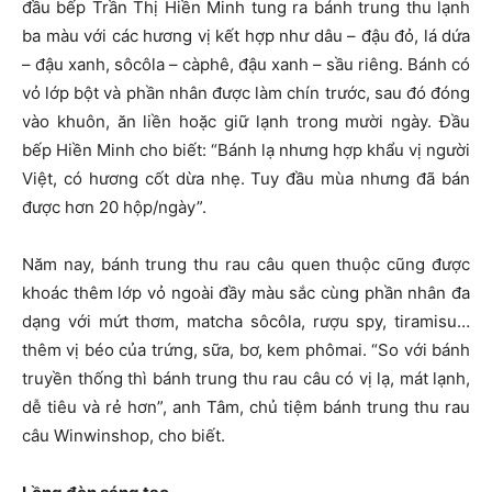
đầu bếp Trần Thị Hiền Minh tung ra bánh trung thu lạnh
ba màu với các hương vị kết hợp như dâu – đậu đỏ, lá dứa
– đậu xanh, sôcôla – càphê, đậu xanh – sầu riêng. Bánh có
vỏ lớp bột và phần nhân được làm chín trước, sau đó đóng
vào khuôn, ăn liền hoặc giữ lạnh trong mười ngày. Đầu
bếp Hiền Minh cho biết: “Bánh lạ nhưng hợp khẩu vị người
Việt, có hương cốt dừa nhẹ. Tuy đầu mùa nhưng đã bán
được hơn 20 hộp/ngày”.
Năm nay, bánh trung thu rau câu quen thuộc cũng được
khoác thêm lớp vỏ ngoài đầy màu sắc cùng phần nhân đa
dạng với mứt thơm, matcha sôcôla, rượu spy, tiramisu…
thêm vị béo của trứng, sữa, bơ, kem phômai. “So với bánh
truyền thống thì bánh trung thu rau câu có vị lạ, mát lạnh,
dễ tiêu và rẻ hơn”, anh Tâm, chủ tiệm bánh trung thu rau
câu Winwinshop, cho biết.