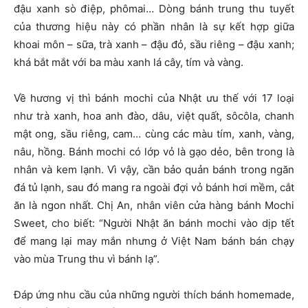
đậu xanh sò điệp, phômai… Dòng bánh trung thu tuyết
của thương hiệu này có phần nhân là sự kết hợp giữa
khoai môn – sữa, trà xanh – đậu đỏ, sầu riêng – đậu xanh;
khá bắt mắt với ba màu xanh lá cây, tím và vàng.
Về hương vị thì bánh mochi của Nhật ưu thế với 17 loại
như trà xanh, hoa anh đào, dâu, việt quất, sôcôla, chanh
mật ong, sầu riêng, cam… cùng các màu tím, xanh, vàng,
nâu, hồng. Bánh mochi có lớp vỏ là gạo dẻo, bên trong là
nhân và kem lạnh. Vì vậy, cần bảo quản bánh trong ngăn
đá tủ lạnh, sau đó mang ra ngoài đợi vỏ bánh hơi mềm, cắt
ăn là ngon nhất. Chị An, nhân viên cửa hàng bánh Mochi
Sweet, cho biết: “Người Nhật ăn bánh mochi vào dịp tết
để mang lại may mắn nhưng ở Việt Nam bánh bán chạy
vào mùa Trung thu vì bánh lạ”.
Đáp ứng nhu cầu của những người thích bánh homemade,