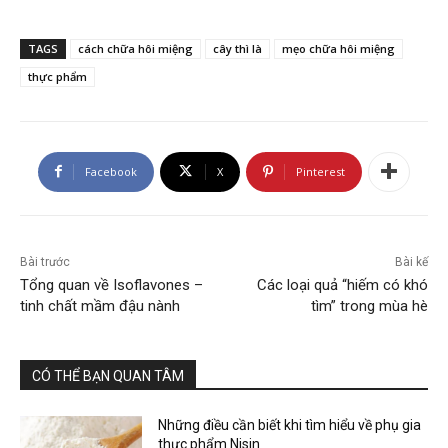
TAGS
cách chữa hôi miệng
cây thì là
mẹo chữa hôi miệng
thực phẩm
Facebook
X
Pinterest
Bài trước
Bài kế
Tổng quan về Isoflavones –
Các loại quả “hiếm có khó
tinh chất mầm đậu nành
tìm” trong mùa hè
CÓ THỂ BẠN QUAN TÂM
Những điều cần biết khi tìm hiểu về phụ gia
thực phẩm Nisin