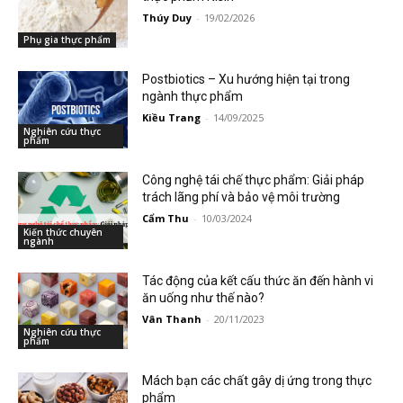
Thúy Duy
-
19/02/2026
Phụ gia thực phẩm
Postbiotics – Xu hướng hiện tại trong
ngành thực phẩm
Kiều Trang
-
14/09/2025
Nghiên cứu thực
phẩm
Công nghệ tái chế thực phẩm: Giải pháp
trách lãng phí và bảo vệ môi trường
Cẩm Thu
-
10/03/2024
Kiến thức chuyên
ngành
Tác động của kết cấu thức ăn đến hành vi
ăn uống như thế nào?
Vân Thanh
-
20/11/2023
Nghiên cứu thực
phẩm
Mách bạn các chất gây dị ứng trong thực
phẩm