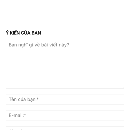
Ý KIẾN CỦA BẠN
Bạn
nghĩ
Tê
gì
củ
về
bạ
E-
bài
mai
viết
này?
Web