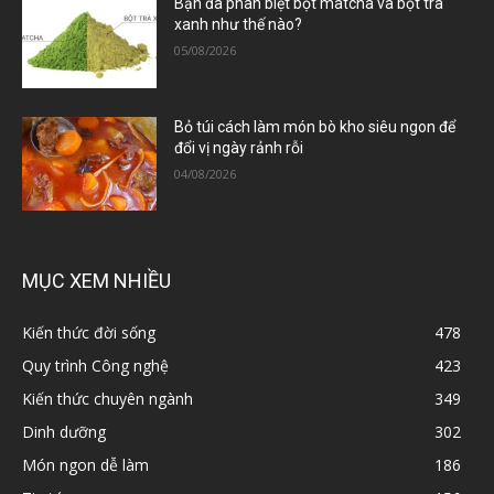
Bạn đã phân biệt bột matcha và bột trà
xanh như thế nào?
05/08/2026
Bỏ túi cách làm món bò kho siêu ngon để
đổi vị ngày rảnh rỗi
04/08/2026
MỤC XEM NHIỀU
Kiến thức đời sống
478
Quy trình Công nghệ
423
Kiến thức chuyên ngành
349
Dinh dưỡng
302
Món ngon dễ làm
186