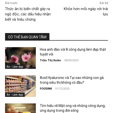
Bài trước
Bài kế
Thức ăn bị biến chất gây ra
Khỏe hơn mỗi ngày với trái
ngộ độc, các dấu hiệu nhận
lựu
biết và triệu chứng
CÓ THỂ BẠN QUAN TÂM
Hoa anh đào với 8 công dụng làm đẹp thật
tuyệt vời
Trần Thị Xuân
-
08/09/2023
Ăn - Làm đẹp
Acid Hyaluronic và Tại sao những con gà
trong siêu thị không có đầu?
FOODNK
-
01/12/2020
Ăn - Làm đẹp
Tìm hiểu về Mật ong và những công dụng,
ứng dụng trong đời sống