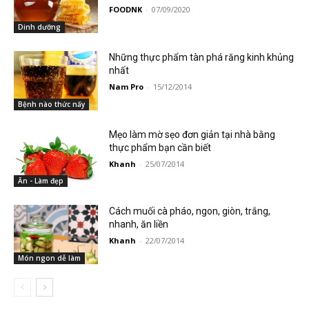
FOODNK
-
07/09/2020
Dinh dưỡng
Những thực phẩm tàn phá răng kinh khủng
nhất
Nam Pro
-
15/12/2014
Bệnh nào thức nấy
Mẹo làm mờ sẹo đơn giản tại nhà bằng
thực phẩm bạn cần biết
Khanh
-
25/07/2014
Ăn - Làm đẹp
Cách muối cà pháo, ngon, giòn, trắng,
nhanh, ăn liền
Khanh
-
22/07/2014
Món ngon dễ làm