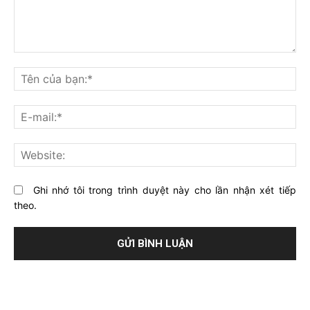
Bạn
nghĩ
Tê
gì
củ
về
bạ
E-
bài
mai
viết
này?
Web
Ghi nhớ tôi trong trình duyệt này cho lần nhận xét tiếp
theo.