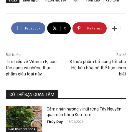
TAGS
Món ngon
ngon hết sẩy
Tôm
Tôm xào
xào tôm
Facebook
X
Pinterest
Bài trước
Bài kế
Tìm hiểu về Vitamin E, các
8 thực phẩm bổ sung tốt cho
tác dụng và những thực
Hệ tiêu hóa có thể bạn chưa
phẩm giàu loại này
biết
CÓ THỂ BẠN QUAN TÂM
Cảm nhận hương vị núi rừng Tây Nguyên
qua món Gỏi lá Kon Tum
Thúy Duy
-
13/04/2026
Kiến thức đời sống