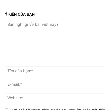
Ý KIẾN CỦA BẠN
Bạn
nghĩ
Tê
gì
củ
về
bạ
E-
bài
mai
viết
này?
Web