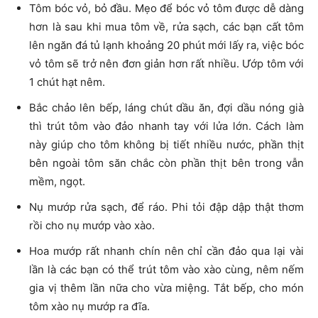
Tôm bóc vỏ, bỏ đầu. Mẹo để bóc vỏ tôm được dễ dàng
hơn là sau khi mua tôm về, rửa sạch, các bạn cất tôm
lên ngăn đá tủ lạnh khoảng 20 phút mới lấy ra, việc bóc
vỏ tôm sẽ trở nên đơn giản hơn rất nhiều. Ướp tôm với
1 chút hạt nêm.
Bắc chảo lên bếp, láng chút dầu ăn, đợi dầu nóng già
thì trút tôm vào đảo nhanh tay với lửa lớn. Cách làm
này giúp cho tôm không bị tiết nhiều nước, phần thịt
bên ngoài tôm săn chắc còn phần thịt bên trong vẫn
mềm, ngọt.
Nụ mướp rửa sạch, để ráo. Phi tỏi đập dập thật thơm
rồi cho nụ mướp vào xào.
Hoa mướp rất nhanh chín nên chỉ cần đảo qua lại vài
lần là các bạn có thể trút tôm vào xào cùng, nêm nếm
gia vị thêm lần nữa cho vừa miệng. Tắt bếp, cho món
tôm xào nụ mướp ra đĩa.