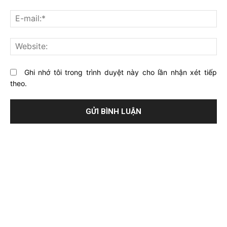
về
bạ
E-
bài
mai
viết
này?
Web
Ghi nhớ tôi trong trình duyệt này cho lần nhận xét tiếp
theo.