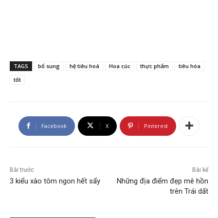
TAGS
bổ sung
hệ tiêu hoá
Hoa cúc
thực phẩm
tiêu hóa
tốt
Facebook
X
Pinterest
Bài trước
Bài kế
3 kiểu xào tôm ngon hết sẩy
Những địa điểm đẹp mê hồn
trên Trái dất