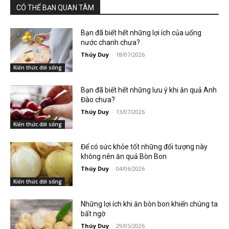
CÓ THỂ BẠN QUAN TÂM
Bạn đã biết hết những lợi ích của uống
nước chanh chưa?
Thúy Duy
-
18/07/2026
Kiến thức đời sống
Bạn đã biết hết những lưu ý khi ăn quả Anh
Đào chưa?
Thúy Duy
-
13/07/2026
Kiến thức đời sống
Để có sức khỏe tốt những đối tượng này
không nên ăn quả Bòn Bon
Thúy Duy
-
04/06/2026
Kiến thức đời sống
Những lợi ích khi ăn bòn bon khiến chúng ta
bất ngờ
Thúy Duy
-
29/05/2026