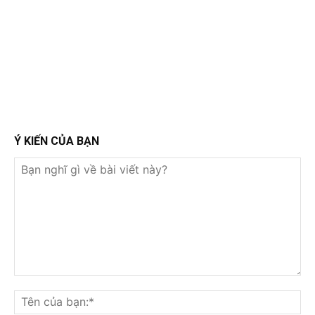
Ý KIẾN CỦA BẠN
Bạn
nghĩ
Tê
gì
củ