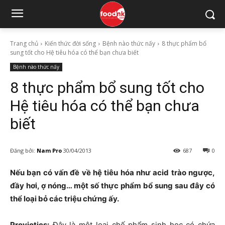
Trang chủ
Kiến thức đời sống
Bệnh nào thức nấy
8 thực phẩm bổ
sung tốt cho Hệ tiêu hóa có thể bạn chưa biết
Bệnh nào thức nấy
8 thực phẩm bổ sung tốt cho
Hệ tiêu hóa có thể bạn chưa
biết
Đăng bởi:
Nam Pro
30/04/2013
687
0
Nếu bạn có vấn đề về hệ tiêu hóa như acid trào ngược,
đầy hơi, ợ nóng… một số thực phẩm bổ sung sau đây có
thể loại bỏ các triệu chứng ấy.
Proviotics:
Đây là một loại chế phẩm sinh học có chứa