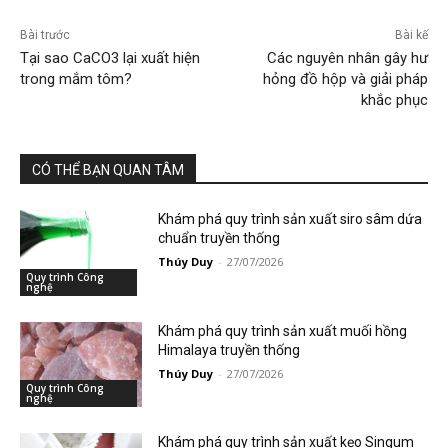
Bài trước
Bài kế
Tại sao CaCO3 lại xuất hiện
Các nguyên nhân gây hư
trong mắm tôm?
hỏng đồ hộp và giải pháp
khắc phục
CÓ THỂ BẠN QUAN TÂM
Khám phá quy trình sản xuất siro sâm dứa
chuẩn truyền thống
Thúy Duy
-
27/07/2026
Quy trình Công
nghệ
Khám phá quy trình sản xuất muối hồng
Himalaya truyền thống
Thúy Duy
-
27/07/2026
Quy trình Công
nghệ
Khám phá quy trình sản xuất kẹo Singum