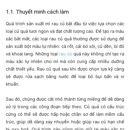
1.1. Thuyết minh cách làm
Quá trình sản xuất mì rau củ bắt đầu từ việc lựa chọn các
loại củ quả tươi ngon và đạt chất lượng cao. Để tạo ra màu
sắc bắt mắt, các loại rau củ quả thường được sử dụng để
sản xuất bột màu tự nhiên: cà rốt, cải bó xôi, củ dền, bí đỏ
và khoai lang. Những loại
rau củ
quả này không chỉ tạo ra
màu sắc tự nhiên cho mì mà còn cung cấp nhiều dưỡng
chất thiết yếu. Rau củ quả sau khi được chọn lựa kỹ càng
sẽ được rửa sạch bằng nước để loại bỏ bụi bẩn và vi
khuẩn.
Sau đó, chúng được cắt nhỏ thành từng miếng để dễ dàng
xử lý trong các công đoạn tiếp theo. Củ quả có cấu trúc
cứng có thể sẽ được hấp hoặc chần sơ để làm mềm cấu
trúc, giúp dễ dàng xay nhuyễn hoặc giúp rau củ hạn chế
bị oxy hoá. Quá trình này cũng giúp giữ lại màu sắc tự