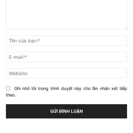
Bạn
nghĩ
Tê
gì
củ
về
bạ
E-
bài
mai
viết
này?
Web
Ghi nhớ tôi trong trình duyệt này cho lần nhận xét tiếp
theo.