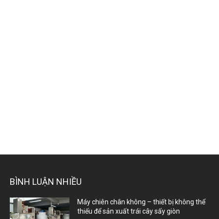
BÌNH LUẬN NHIỀU
Máy chiên chân không – thiết bị không thể
thiếu để sản xuất trái cây sấy giòn