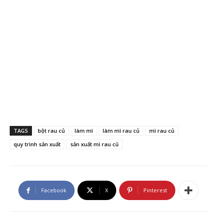
TAGS
bột rau củ
làm mì
làm mì rau củ
mì rau củ
quy trình sản xuất
sản xuất mì rau củ
Facebook
X
Pinterest