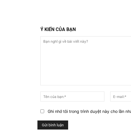
Ý KIẾN CỦA BẠN
Bạn
nghĩ
Tên
gì
của
về
bạn:*
Ghi nhớ tôi trong trình duyệt này cho lần nh
bài
viết
này?