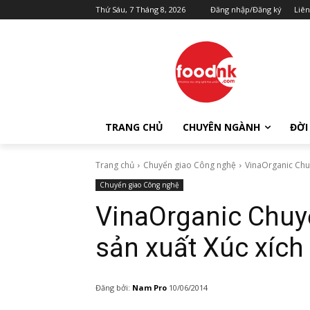
Thứ Sáu, 7 Tháng 8, 2026
Đăng nhập/Đăng ký
Liên
TRANG CHỦ
CHUYÊN NGÀNH
ĐỜI
Trang chủ
Chuyển giao Công nghệ
VinaOrganic Chu
Chuyển giao Công nghệ
VinaOrganic Chuy
sản xuất Xúc xích
Đăng bởi:
Nam Pro
10/06/2014