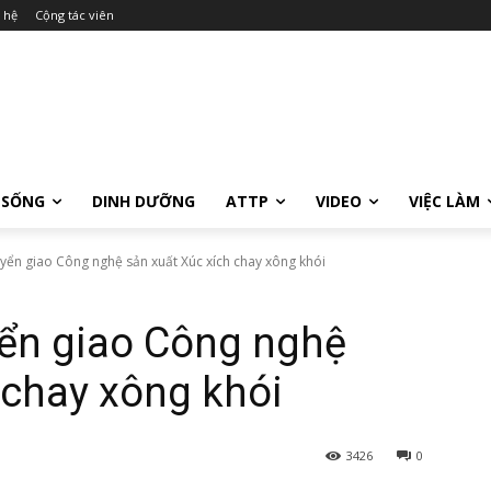
 hệ
Cộng tác viên
 SỐNG
DINH DƯỠNG
ATTP
VIDEO
VIỆC LÀM
yển giao Công nghệ sản xuất Xúc xích chay xông khói
ển giao Công nghệ
 chay xông khói
3426
0