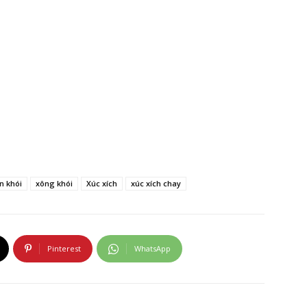
n khói
xông khói
Xúc xích
xúc xích chay
Pinterest
WhatsApp