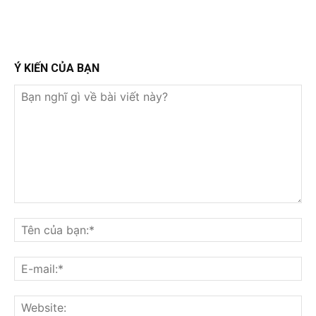
Ý KIẾN CỦA BẠN
Bạn
nghĩ
Tê
gì
củ
về
bạ
E-
bài
mai
viết
này?
Web