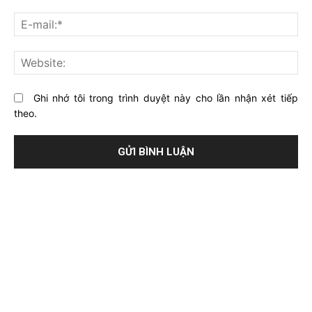
về
bạ
E-
bài
mai
viết
này?
Web
Ghi nhớ tôi trong trình duyệt này cho lần nhận xét tiếp
theo.