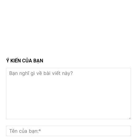
Ý KIẾN CỦA BẠN
Bạn
nghĩ
Tê
gì
củ