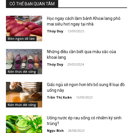
CÓ THỂ BẠN QUAN TÂM
Học ngay cách làm bánh Khoai lang phô
mai siêu hot ngay tại nhà
Thúy Duy
-
13/09/2025
Món ngon dễ làm
Những điều cần biết qua màu sắc của
khoai lang
Thúy Duy
-
29/03/2024
Kiến thức đời sống
Giấc ngủ sẽ ngon hơn khi bổ sung 8 loại đồ
uống này
Trần Thị Xuân
-
13/09/2023
Kiến thức đời sống
Uống nước ép rau sống có nhiễm ký sinh
trùng?
Ngọc Bích
-
28/08/2023