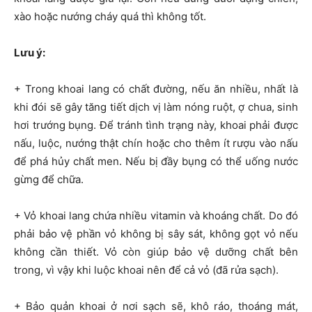
xào hoặc nướng cháy quá thì không tốt.
Lưu ý:
+ Trong khoai lang có chất đường, nếu ăn nhiều, nhất là
khi đói sẽ gây tăng tiết dịch vị làm nóng ruột, ợ chua, sinh
hơi trướng bụng. Để tránh tình trạng này, khoai phải được
nấu, luộc, nướng thật chín hoặc cho thêm ít rượu vào nấu
để phá hủy chất men. Nếu bị đầy bụng có thể uống nước
gừng để chữa.
+ Vỏ khoai lang chứa nhiều vitamin và khoáng chất. Do đó
phải bảo vệ phần vỏ không bị sây sát, không gọt vỏ nếu
không cần thiết. Vỏ còn giúp bảo vệ dưỡng chất bên
trong, vì vậy khi luộc khoai nên để cả vỏ (đã rửa sạch).
+ Bảo quản khoai ở nơi sạch sẽ, khô ráo, thoáng mát,