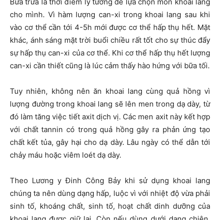
Bữa trưa là thời điểm lý tưởng để lựa chọn món khoai lang
cho mình. Vì hàm lượng can-xi trong khoai lang sau khi
vào cơ thể cần tới 4-5h mới được cơ thể hấp thụ hết. Mặt
khác, ánh sáng mặt trời buổi chiều rất tốt cho sự thúc đẩy
sự hấp thụ can-xi của cơ thể. Khi cơ thể hấp thụ hết lượng
can-xi cần thiết cũng là lúc cảm thấy hào hứng với bữa tối.
Tuy nhiên, không nên ăn khoai lang cùng quả hồng vì
lượng đường trong khoai lang sẽ lên men trong dạ dày, từ
đó làm tăng việc tiết axit dịch vị. Các men axit này kết hợp
với chất tannin có trong quả hồng gây ra phản ứng tạo
chất kết tủa, gây hại cho dạ dày. Lâu ngày có thể dẫn tới
chảy máu hoặc viêm loét dạ dày.
Theo Lương y Đinh Công Bảy khi sử dụng khoai lang
chúng ta nên dùng dạng hấp, luộc vì với nhiệt độ vừa phải
sinh tố, khoáng chất, sinh tố, hoạt chất dinh dưỡng của
khoai lang được giữ lại. Còn nếu dùng dưới dạng chiên,