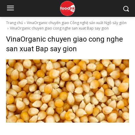
Trang chủ
VinaOrganic chuyển giao Công nghệ sản xuất Ngô sấy giòn
VinaOrganic chuyen giao cong nghe san xuat Bap say gion
VinaOrganic chuyen giao cong nghe
san xuat Bap say gion