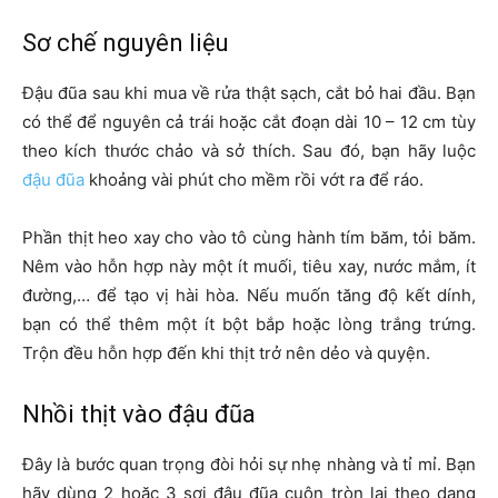
Sơ chế nguyên liệu
Đậu đũa sau khi mua về rửa thật sạch, cắt bỏ hai đầu. Bạn
có thể để nguyên cả trái hoặc cắt đoạn dài 10 – 12 cm tùy
theo kích thước chảo và sở thích. Sau đó, bạn hãy luộc
đậu đũa
khoảng vài phút cho mềm rồi vớt ra để ráo.
Phần thịt heo xay cho vào tô cùng hành tím băm, tỏi băm.
Nêm vào hỗn hợp này một ít muối, tiêu xay, nước mắm, ít
đường,… để tạo vị hài hòa. Nếu muốn tăng độ kết dính,
bạn có thể thêm một ít bột bắp hoặc lòng trắng trứng.
Trộn đều hỗn hợp đến khi thịt trở nên dẻo và quyện.
Nhồi thịt vào đậu đũa
Đây là bước quan trọng đòi hỏi sự nhẹ nhàng và tỉ mỉ. Bạn
hãy dùng 2 hoặc 3 sợi đậu đũa cuộn tròn lại theo dạng