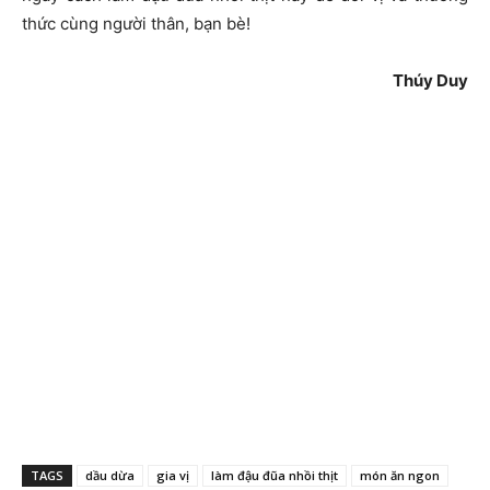
thức cùng người thân, bạn bè!
Thúy Duy
TAGS
dầu dừa
gia vị
làm đậu đũa nhồi thịt
món ăn ngon