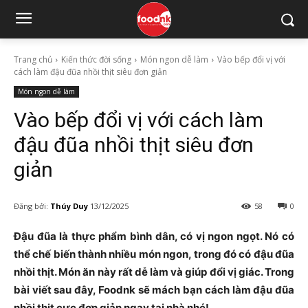
Trang chủ
Kiến thức đời sống
Món ngon dễ làm
Vào bếp đổi vị với
cách làm đậu đũa nhồi thịt siêu đơn giản
Món ngon dễ làm
Vào bếp đổi vị với cách làm
đậu đũa nhồi thịt siêu đơn
giản
Đăng bởi:
Thúy Duy
13/12/2025
58
0
Đậu đũa là thực phẩm bình dân, có vị ngon ngọt. Nó có
thể chế biến thành nhiều món ngon, trong đó có đậu đũa
nhồi thịt. Món ăn này rất dễ làm và giúp đổi vị giác. Trong
bài viết sau đây, Foodnk sẽ mách bạn cách làm đậu đũa
nhồi thịt cực đơn giản ngay tại nhà nhé!