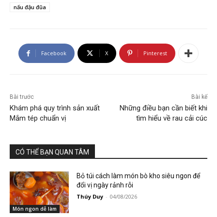
nấu đậu đũa
Facebook
X
Pinterest
Bài trước
Bài kế
Khám phá quy trình sản xuất
Những điều bạn cần biết khi
Mắm tép chuẩn vị
tìm hiểu về rau cải cúc
CÓ THỂ BẠN QUAN TÂM
Bỏ túi cách làm món bò kho siêu ngon để
đổi vị ngày rảnh rỗi
Thúy Duy
-
04/08/2026
Món ngon dễ làm