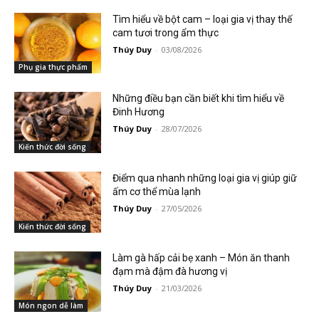
Tìm hiểu về bột cam – loại gia vị thay thế
cam tươi trong ẩm thực
Thúy Duy
-
03/08/2026
Phụ gia thực phẩm
Những điều bạn cần biết khi tìm hiểu về
Đinh Hương
Thúy Duy
-
28/07/2026
Kiến thức đời sống
Điểm qua nhanh những loại gia vị giúp giữ
ấm cơ thể mùa lạnh
Thúy Duy
-
27/05/2026
Kiến thức đời sống
Làm gà hấp cải bẹ xanh – Món ăn thanh
đạm mà đậm đà hương vị
Thúy Duy
-
21/03/2026
Món ngon dễ làm