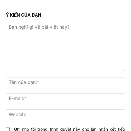
Ý KIẾN CỦA BẠN
Bạn
nghĩ
Tê
gì
củ
về
bạ
E-
bài
mai
viết
này?
Web
Ghi nhớ tôi trong trình duyệt này cho lần nhận xét tiếp