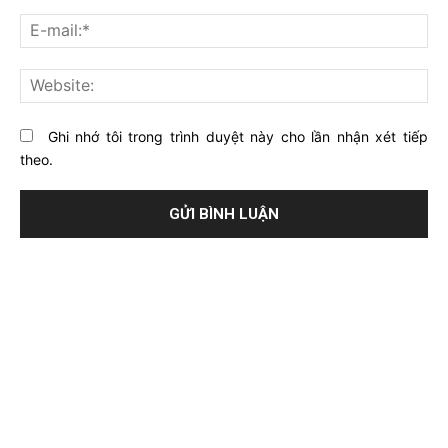
về
bạ
E-
bài
mai
viết
này?
Web
Ghi nhớ tôi trong trình duyệt này cho lần nhận xét tiếp
theo.