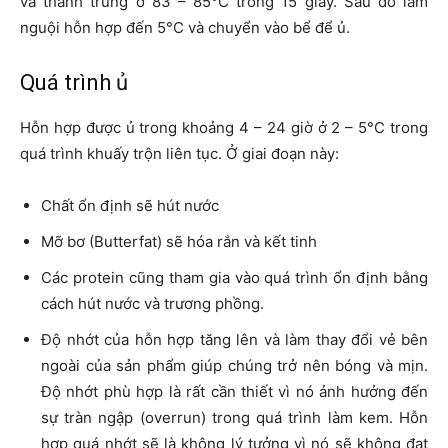
và thanh trùng ở 83 – 85°C trong 15 giây. Sau đó làm
nguội hỗn hợp đến 5°C và chuyển vào bể để ủ.
Quá trình ủ
Hỗn hợp được ủ trong khoảng 4 – 24 giờ ở 2 – 5°C trong
quá trình khuấy trộn liên tục. Ở giai đoạn này:
Chất ổn định sẽ hút nước
Mỡ bơ (Butterfat) sẽ hóa rắn và kết tinh
Các protein cũng tham gia vào quá trình ổn định bằng
cách hút nước và trương phồng.
Độ nhớt của hỗn hợp tăng lên và làm thay đổi vẻ bên
ngoài của sản phẩm giúp chúng trở nên bóng và mịn.
Độ nhớt phù hợp là rất cần thiết vì nó ảnh hưởng đến
sự tràn ngập (overrun) trong quá trình làm kem. Hỗn
hợp quá nhớt sẽ là không lý tưởng vì nó sẽ không đạt