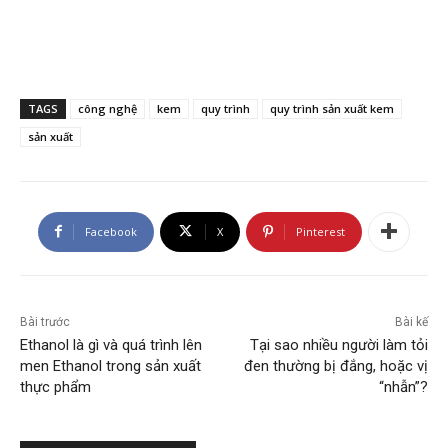
TAGS
công nghệ
kem
quy trình
quy trình sản xuất kem
sản xuất
Facebook
X
Pinterest
Bài trước
Bài kế
Ethanol là gì và quá trình lên
Tại sao nhiều người làm tỏi
men Ethanol trong sản xuất
đen thường bị đắng, hoặc vị
thực phẩm
“nhẫn”?