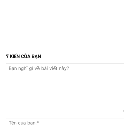
Ý KIẾN CỦA BẠN
Bạn
nghĩ
Tê
gì
củ