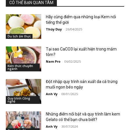
CÓ THỂ BẠN QUAN TÂM
Hãy cùng điểm qua những loại Kem nổi
tiếng thế giới
Thúy Duy
-
26/04/2025
Du lịch ẩm thực
Tại sao CaCO3 lại xuất hiện trong mắm
tôm?
Nam Pro
-
06/02/2025
Kiến thức chuyên
ngành
Đột nhập quy trình sản xuất da cá trứng
muối ngon béo ngậy
Anh Vy
-
08/01/2025
Quy trình Công
nghệ
Những điểm nổi bật và quy trình làm kem
Gelato có thể bạn chưa biết?
Anh Vy
-
30/07/2024