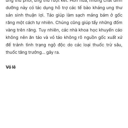
ung thư phổi, ung thư ruột kết. Hơn nữa, những chất dinh
dưỡng này có tác dụng hỗ trợ các tế bào kháng ung thư
sản sinh thuận lợi. Táo giúp làm sạch mảng bám ở gốc
răng một cách tự nhiên. Chúng cũng giúp tẩy những đốm
vàng trên răng. Tuy nhiên, các nhà khoa học khuyến cáo
không nên ăn táo và vỏ táo không rõ nguồn gốc xuất xứ
để tránh tình trạng ngộ độc do các loại thuốc trừ sâu,
thuốc tăng trưởng… gây ra.
Vỏ lê