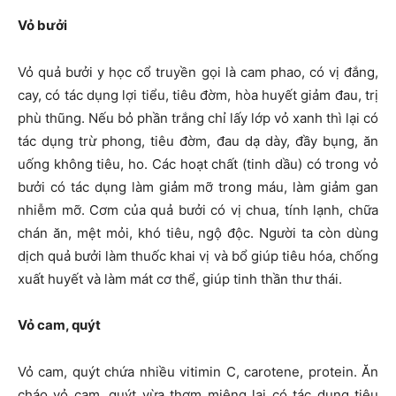
Vỏ bưởi
Vỏ quả bưởi y học cổ truyền gọi là cam phao, có vị đắng,
cay, có tác dụng lợi tiểu, tiêu đờm, hòa huyết giảm đau, trị
phù thũng. Nếu bỏ phần trắng chỉ lấy lớp vỏ xanh thì lại có
tác dụng trừ phong, tiêu đờm, đau dạ dày, đầy bụng, ăn
uống không tiêu, ho. Các hoạt chất (tinh dầu) có trong vỏ
bưởi có tác dụng làm giảm mỡ trong máu, làm giảm gan
nhiễm mỡ. Cơm của quả bưởi có vị chua, tính lạnh, chữa
chán ăn, mệt mỏi, khó tiêu, ngộ độc. Người ta còn dùng
dịch quả bưởi làm thuốc khai vị và bổ giúp tiêu hóa, chống
xuất huyết và làm mát cơ thể, giúp tinh thần thư thái.
Vỏ cam, quýt
Vỏ cam, quýt chứa nhiều vitimin C, carotene, protein. Ăn
cháo vỏ cam, quýt vừa thơm miệng lại có tác dụng tiêu