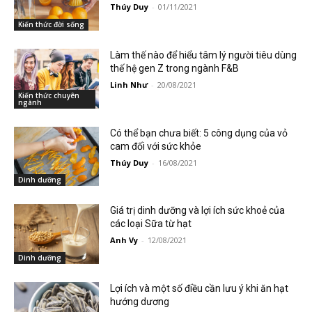
Thúy Duy
-
01/11/2021
Kiến thức đời sống
Làm thế nào để hiểu tâm lý người tiêu dùng
thế hệ gen Z trong ngành F&B
Linh Như
-
20/08/2021
Kiến thức chuyên
ngành
Có thể bạn chưa biết: 5 công dụng của vỏ
cam đối với sức khỏe
Thúy Duy
-
16/08/2021
Dinh dưỡng
Giá trị dinh dưỡng và lợi ích sức khoẻ của
các loại Sữa từ hạt
Anh Vy
-
12/08/2021
Dinh dưỡng
Lợi ích và một số điều cần lưu ý khi ăn hạt
hướng dương