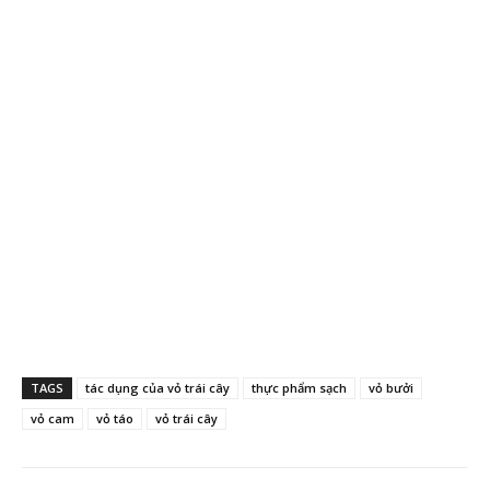
TAGS
tác dụng của vỏ trái cây
thực phẩm sạch
vỏ bưởi
vỏ cam
vỏ táo
vỏ trái cây