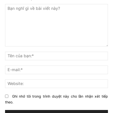
Bạn
nghĩ
Tê
gì
củ
về
bạ
E-
bài
mai
viết
này?
Web
Ghi nhớ tôi trong trình duyệt này cho lần nhận xét tiếp
theo.