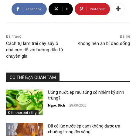
Facebook
X
Pinterest
Bài trước
Bài kế
Cách tự làm trái cây sấy ở
Không nên ăn bí đao sống
nhà cực dễ với hướng dẫn từ
chuyên gia
CÓ THỂ BẠN QUAN TÂM
Uống nước ép rau sống có nhiễm ký sinh
trùng?
Ngọc Bích
-
28/08/2023
Kiến thức đời sống
Đã có lúc nước ép cam không được ưa
chuộng trong đời sống