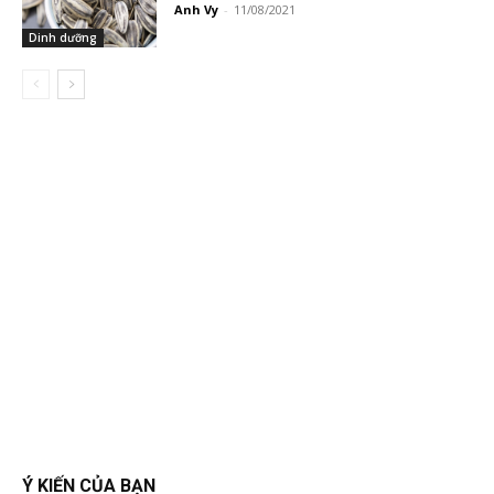
Anh Vy
-
11/08/2021
Dinh dưỡng
Ý KIẾN CỦA BẠN